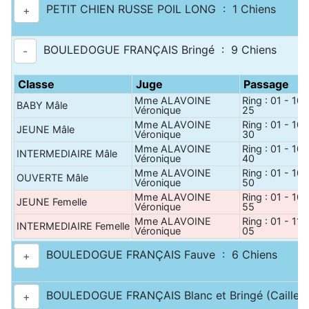
PETIT CHIEN RUSSE POIL LONG : 1 Chiens
+
BOULEDOGUE FRANÇAIS Bringé : 9 Chiens
-
Classe
Juge
Passage
Mme ALAVOINE
Ring : 01 - 10 
BABY Mâle
Véronique
25
Mme ALAVOINE
Ring : 01 - 10 
JEUNE Mâle
Véronique
30
Mme ALAVOINE
Ring : 01 - 10 
INTERMEDIAIRE Mâle
Véronique
40
Mme ALAVOINE
Ring : 01 - 10 
OUVERTE Mâle
Véronique
50
Mme ALAVOINE
Ring : 01 - 10 
JEUNE Femelle
Véronique
55
Mme ALAVOINE
Ring : 01 - 11 
INTERMEDIAIRE Femelle
Véronique
05
BOULEDOGUE FRANÇAIS Fauve : 6 Chiens
+
BOULEDOGUE FRANÇAIS Blanc et Bringé (Caille) 
+