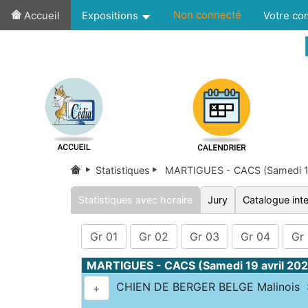
Non connecté
Accueil
Expositions
Votre c
Statistiques
MARTIGUES - CACS (Samedi 19
Statistiques avec horaire
Jury
Catalogue inte
Gr 01
Gr 02
Gr 03
Gr 04
Gr
MARTIGUES - CACS (Samedi 19 avril 20
CHIEN DE BERGER BELGE Malinois :
+