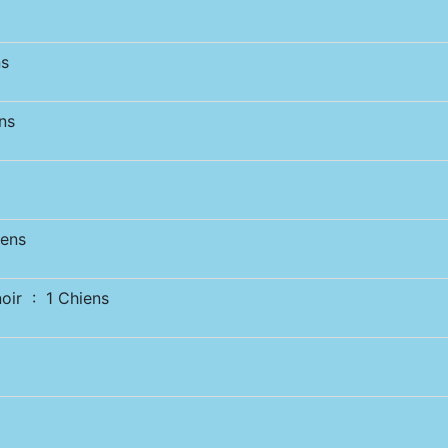
s
ns
ens
ir : 1 Chiens