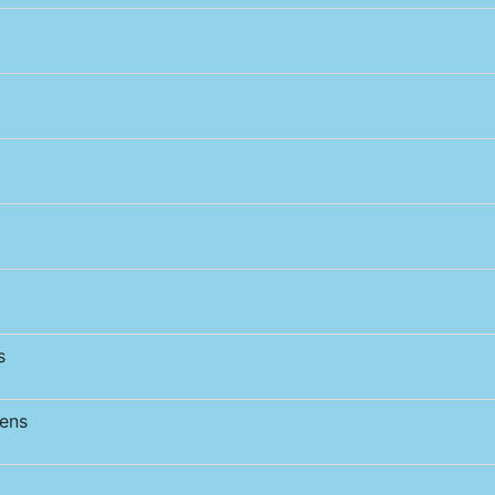
s
ens