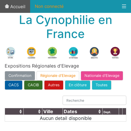
Non connecté
Accueil
La Cynophilie en
France
Expositions Régionales d'Elevage
Confirmation
Régionale d'Elevage
Nationale d'Elevage
CACS
CACIB
Autres
En clôture
Toutes
Ville
Dates
Dept.
Aucun detail disponible