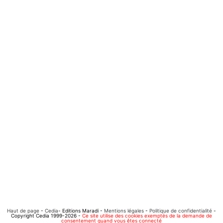
Haut de page
-
Cedia
- Editions Maradi -
Mentions légales
-
Politique de confidentialité
-
Copyright Cedia 1999-2026 -
Ce site utilise des cookies exemptés de la demande de
consentement quand vous êtes connecté