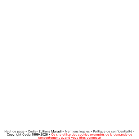
Haut de page
-
Cedia
- Editions Maradi -
Mentions légales
-
Politique de confidentialité
-
Copyright Cedia 1999-2026 -
Ce site utilise des cookies exemptés de la demande de
consentement quand vous êtes connecté