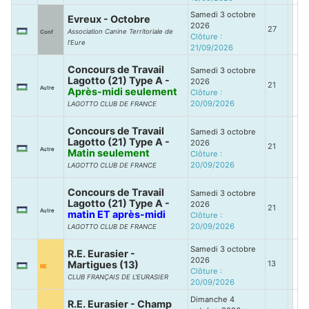
Samedi 3 octobre
Evreux - Octobre
2026
27
Association Canine Territoriale de
Conf
Clôture :
l'Eure
21/09/2026
Concours de Travail
Samedi 3 octobre
Lagotto (21) Type A -
2026
21
Autre
Après-midi seulement
Clôture :
20/09/2026
LAGOTTO CLUB DE FRANCE
Concours de Travail
Samedi 3 octobre
Lagotto (21) Type A -
2026
21
Autre
Matin seulement
Clôture :
20/09/2026
LAGOTTO CLUB DE FRANCE
Concours de Travail
Samedi 3 octobre
Lagotto (21) Type A -
2026
21
Autre
matin ET après-midi
Clôture :
20/09/2026
LAGOTTO CLUB DE FRANCE
Samedi 3 octobre
R.E. Eurasier -
2026
Martigues (13)
13
RE
Clôture :
CLUB FRANÇAIS DE L'EURASIER
20/09/2026
Dimanche 4
R.E. Eurasier - Champ