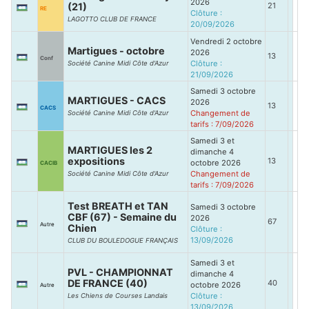
2026
(21)
21
RE
Clôture :
LAGOTTO CLUB DE FRANCE
20/09/2026
Vendredi 2 octobre
Martigues - octobre
2026
13
Conf
Clôture :
Société Canine Midi Côte d'Azur
21/09/2026
Samedi 3 octobre
MARTIGUES - CACS
2026
13
CACS
Changement de
Société Canine Midi Côte d'Azur
tarifs : 7/09/2026
Samedi 3 et
MARTIGUES les 2
dimanche 4
expositions
13
octobre 2026
CACIB
Changement de
Société Canine Midi Côte d'Azur
tarifs : 7/09/2026
Test BREATH et TAN
Samedi 3 octobre
CBF (67) - Semaine du
2026
67
Autre
Chien
Clôture :
13/09/2026
CLUB DU BOULEDOGUE FRANÇAIS
Samedi 3 et
PVL - CHAMPIONNAT
dimanche 4
DE FRANCE (40)
40
octobre 2026
Autre
Clôture :
Les Chiens de Courses Landais
13/09/2026