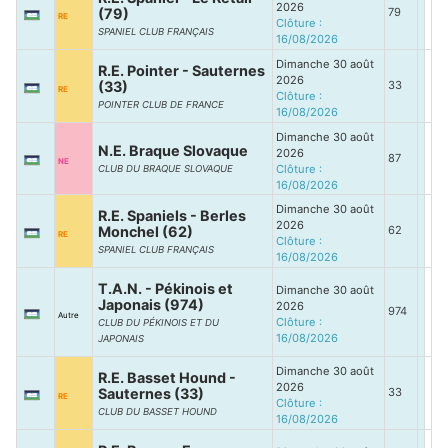
2026
(79)
79
RE
Clôture :
SPANIEL CLUB FRANÇAIS
16/08/2026
Dimanche 30 août
R.E. Pointer - Sauternes
2026
(33)
33
RE
Clôture :
POINTER CLUB DE FRANCE
16/08/2026
Dimanche 30 août
N.E. Braque Slovaque
2026
87
NE
Clôture :
CLUB DU BRAQUE SLOVAQUE
16/08/2026
Dimanche 30 août
R.E. Spaniels - Berles
2026
Monchel (62)
62
RE
Clôture :
SPANIEL CLUB FRANÇAIS
16/08/2026
T.A.N. - Pékinois et
Dimanche 30 août
Japonais (974)
2026
974
Autre
Clôture :
CLUB DU PÉKINOIS ET DU
16/08/2026
JAPONAIS
Dimanche 30 août
R.E. Basset Hound -
2026
Sauternes (33)
33
RE
Clôture :
CLUB DU BASSET HOUND
16/08/2026