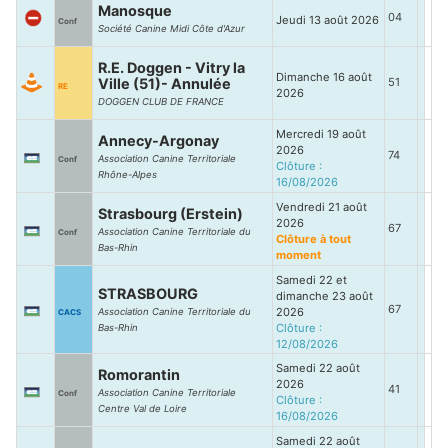
Manosque
04
Jeudi 13 août 2026
Conf
Société Canine Midi Côte d'Azur
R.E. Doggen - Vitry la
Dimanche 16 août
Ville (51)- Annulée
51
RE
2026
DOGGEN CLUB DE FRANCE
Mercredi 19 août
Annecy-Argonay
2026
74
Association Canine Territoriale
Conf
Clôture :
Rhône-Alpes
16/08/2026
Vendredi 21 août
Strasbourg (Erstein)
2026
67
Association Canine Territoriale du
Conf
Clôture à tout
Bas-Rhin
moment
Samedi 22 et
STRASBOURG
dimanche 23 août
67
2026
Association Canine Territoriale du
CACS
Clôture :
Bas-Rhin
12/08/2026
Samedi 22 août
Romorantin
2026
41
Association Canine Territoriale
Conf
Clôture :
Centre Val de Loire
16/08/2026
Samedi 22 août