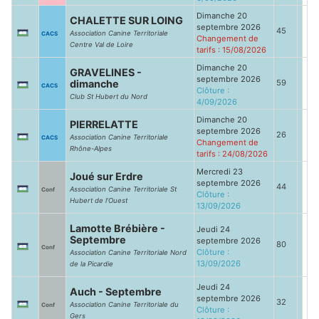
Dimanche 20
CHALETTE SUR LOING
septembre 2026
45
Association Canine Territoriale
CACS
Changement de
Centre Val de Loire
tarifs : 15/08/2026
Dimanche 20
GRAVELINES -
septembre 2026
dimanche
59
CACS
Clôture :
Club St Hubert du Nord
4/09/2026
Dimanche 20
PIERRELATTE
septembre 2026
26
Association Canine Territoriale
CACS
Changement de
Rhône-Alpes
tarifs : 24/08/2026
Mercredi 23
Joué sur Erdre
septembre 2026
44
Association Canine Territoriale St
Conf
Clôture :
Hubert de l'Ouest
13/09/2026
Lamotte Brébière -
Jeudi 24
Septembre
septembre 2026
80
Conf
Clôture :
Association Canine Territoriale Nord
13/09/2026
de la Picardie
Jeudi 24
Auch - Septembre
septembre 2026
32
Association Canine Territoriale du
Conf
Clôture :
Gers