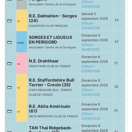
Clôture :
Association Canine de la Dordogne
23/08/2026
Samedi 5
R.E. Dalmatien - Sorges
septembre 2026
(24)
24
RE
Clôture :
DALMATIEN CLUB FRANÇAIS
23/08/2026
Dimanche 6
SORGES ET LIGUEUX
septembre 2026
EN PERIGORD
24
CACS
Clôture :
Association Canine de la Dordogne
16/08/2026
Dimanche 6
N.E. Drahthaar
septembre 2026
51
NE
Clôture :
DRAHTHAAR CLUB DE FRANCE
23/08/2026
R.E. Staffordshire Bull
Dimanche 6
Terrier - Crevin (35)
septembre 2026
35
RE
Clôture :
STAFFORDSHIRE BULL TERRIER
23/08/2026
CLUB DE FRANCE
Dimanche 6
R.E. Akita Américain
septembre 2026
(61)
61
RE
Clôture :
AKITA AMERICAIN CLUB DE FRANCE
23/08/2026
Dimanche 6
TAN Thai Ridgeback-
septembre 2026