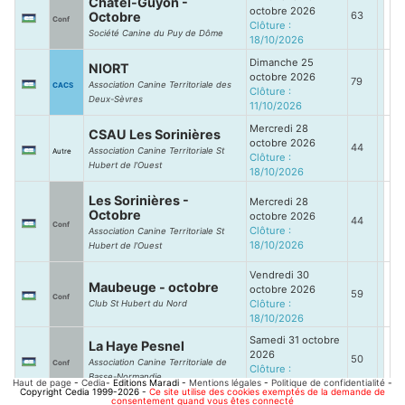
Châtel-Guyon -
octobre 2026
Octobre
63
Conf
Clôture :
Société Canine du Puy de Dôme
18/10/2026
Dimanche 25
NIORT
octobre 2026
79
Association Canine Territoriale des
CACS
Clôture :
Deux-Sèvres
11/10/2026
Mercredi 28
CSAU Les Sorinières
octobre 2026
44
Association Canine Territoriale St
Autre
Clôture :
Hubert de l'Ouest
18/10/2026
Les Sorinières -
Mercredi 28
Octobre
octobre 2026
44
Conf
Clôture :
Association Canine Territoriale St
18/10/2026
Hubert de l'Ouest
Vendredi 30
Maubeuge - octobre
octobre 2026
59
Conf
Clôture :
Club St Hubert du Nord
18/10/2026
Samedi 31 octobre
La Haye Pesnel
2026
50
Association Canine Territoriale de
Conf
Clôture :
Basse-Normandie
Haut de page
-
Cedia
- Editions Maradi -
Mentions légales
18/10/2026
-
Politique de confidentialité
-
Copyright Cedia 1999-2026 -
Ce site utilise des cookies exemptés de la demande de
consentement quand vous êtes connecté