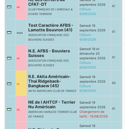
Samedi 19
CFAT-DT
septembre 2026
41
NE
Clôture :
CLUB FRANÇAIS DE L’AIREDALE &
6/09/2026
DIVERS TERRIERS
Test Caractère AFBS -
Samedi 19
Lamotte Beuvron (41)
septembre 2026
41
Autre
Clôture :
ASSOCIATION FRANÇAISE DES
6/09/2026
BOUVIERS SUISSES
Samedi 19 et
N.E. AFBS - Bouviers
dimanche 20
Suisses
41
septembre 2026
NE
ASSOCIATION FRANÇAISE DES
Clôture :
BOUVIERS SUISSES
6/09/2026
R.E. Akita Américain-
Samedi 19
Thai Ridgeback-
septembre 2026
45
RE
Bangkaew (45)
Clôture :
6/09/2026
AKITA AMERICAIN CLUB DE FRANCE
NE de l AHTCF - Terrier
Samedi 19
Nu Américain
septembre 2026
41
NE
Changement de
AMERICAN HAIRLESS TERRIER CLUB
tarifs : 15/08/2026
DE FRANCE
Samedi 19