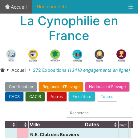
Non connecté
Accueil
La Cynophilie en
France
Accueil
272 Expositions
(13418 engagements en ligne)
Confirmation
Régionale d'Elevage
Nationale d'Elevage
CACS
CACIB
Autres
En clôture
Toutes
Ville
Dates
Dept.
N.E. Club des Bouviers