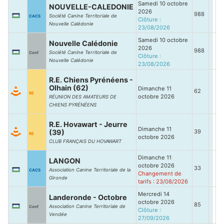
Samedi 10 octobre
NOUVELLE-CALEDONIE
2026
988
Société Canine Territoriale de
CACS
Clôture :
Nouvelle Calédonie
23/08/2026
Samedi 10 octobre
Nouvelle Calédonie
2026
988
Société Canine Territoriale de
Conf
Clôture :
Nouvelle Calédonie
23/08/2026
R.E. Chiens Pyrénéens -
Olhain (62)
Dimanche 11
62
RE
octobre 2026
RÉUNION DES AMATEURS DE
CHIENS PYRÉNÉENS
R.E. Hovawart - Jeurre
Dimanche 11
(39)
39
RE
octobre 2026
CLUB FRANÇAIS DU HOVAWART
Dimanche 11
LANGON
octobre 2026
33
Association Canine Territoriale de la
CACS
Changement de
Gironde
tarifs : 23/08/2026
Mercredi 14
Landeronde - Octobre
octobre 2026
85
Association Canine Territoriale de
Conf
Clôture :
Vendée
27/09/2026