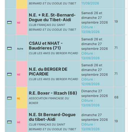
11/09/2026
BERNARD ET DU DOGUE DU TIBET
Samedi 26 et
N.E. + R.E. St-Bernard-
dimanche 27
Dogue du Tibet-Aidi
19
septembre 2026
NE
CLUB FRANÇAIS DU SAINT
Clôture :
BERNARD ET DU DOGUE DU TIBET
13/09/2026
Samedi 26 et
CSAU et NHAT -
dimanche 27
Baudrieres (71)
71
septembre 2026
Autre
Clôture :
CLUB LES AMIS DU BERGER PICARD
13/09/2026
Samedi 26 et
N.E. du BERGER DE
dimanche 27
PICARDIE
71
septembre 2026
NE
Clôture :
CLUB LES AMIS DU BERGER PICARD
12/09/2026
Dimanche 27
R.E. Boxer - Illzach (68)
septembre 2026
68
ASSOCIATION FRANCAISE DU
RE
Clôture :
BOXER
13/09/2026
N.E. St Bernard-Dogue
dimanche 27
du tibet-Aidi
septembre 2026
19
NE
Clôture :
CLUB FRANÇAIS DU SAINT
13/09/2026
BERNARD ET DU DOGUE DU TIBET