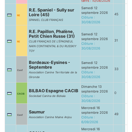
tarifs : 10/08/2026
Samedi 12
R.E. Spaniel - Sully sur
septembre 2026
Loire (45)
45
RE
Clôture :
SPANIEL CLUB FRANÇAIS
30/08/2026
R.E. Papillon, Phalène,
Samedi 12
Petit Chien Russe (31)
septembre 2026
31
CLUB FRANÇAIS DE L’ÉPAGNEUL
RE
Clôture :
NAIN CONTINENTAL & DU RUSSKIY
30/08/2026
TOY
Bordeaux-Eysines -
Samedi 12
Septembre
septembre 2026
33
Conf
Clôture :
Association Canine Territoriale de la
30/08/2026
Gironde
Dimanche 13
BILBAO Espagne CACIB
septembre 2026
0
CACIB
Clôture :
Sociedad Canina de Bizkaia
30/08/2026
Mercredi 16
Saumur
septembre 2026
49
Conf
Clôture :
Association Canine Maine Anjou
6/09/2026
Mercredi 16