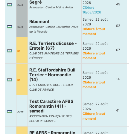
Segré
2026
49
Conf
Clôture :
Association Canine Maine Anjou
16/08/2026
Samedi 22 août
Ribemont
2026
02
Association Canine Territoriale Nord
Conf
Clôture à tout
de la Picardie
moment
R.E. Terriers dEcosse -
Samedi 22 août
Erstein (67)
2026
67
RE
Clôture à tout
CLUB DES AMATEURS DE TERRIERS
moment
D’ÉCOSSE
R.E. Staffordshire Bull
Samedi 22 août
Terrier - Normandie
2026
(14)
14
RE
Clôture à tout
STAFFORDSHIRE BULL TERRIER
moment
CLUB DE FRANCE
Test Caractère AFBS
Samedi 22 août
Romorantin (41) -
2026
samedi
41
Autre
Clôture à tout
ASSOCIATION FRANÇAISE DES
moment
BOUVIERS SUISSES
RE AFBS - Romorantin
Samedi 22 août