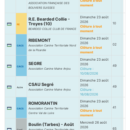
Clôture à tout
ASSOCIATION FRANÇAISE DES
moment
BOUVIERS SUISSES
Dimanche 23 août
R.E. Bearded Collie -
2026
Troyes (10)
10
RE
Clôture à tout
BEARDED COLLIE CLUB DE FRANCE
moment
Dimanche 23 août
RIBEMONT
2026
02
Association Canine Territoriale Nord
CACS
Clôture à tout
de la Picardie
moment
Dimanche 23 août
SEGRE
2026
49
CACS
Clôture :
Association Canine Maine Anjou
10/08/2026
Dimanche 23 août
CSAU Segré
2026
49
Autre
Clôture :
Association Canine Maine Anjou
16/08/2026
Dimanche 23 août
ROMORANTIN
2026
41
Association Canine Territoriale
CACS
Clôture à tout
Centre Val de Loire
moment
Mercredi 26 août
Boulin (Tarbes) - Août
2026
65
Association Canine Territoriale des
Conf