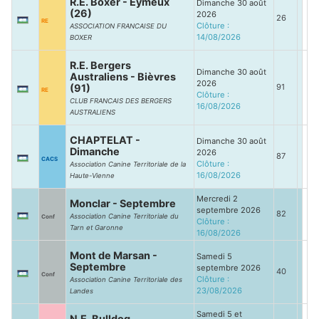
R.E. Boxer - Eymeux
Dimanche 30 août
(26)
2026
26
RE
Clôture :
ASSOCIATION FRANCAISE DU
14/08/2026
BOXER
R.E. Bergers
Dimanche 30 août
Australiens - Bièvres
2026
(91)
91
RE
Clôture :
CLUB FRANCAIS DES BERGERS
16/08/2026
AUSTRALIENS
CHAPTELAT -
Dimanche 30 août
Dimanche
2026
87
CACS
Clôture :
Association Canine Territoriale de la
16/08/2026
Haute-Vienne
Mercredi 2
Monclar - Septembre
septembre 2026
82
Association Canine Territoriale du
Conf
Clôture :
Tarn et Garonne
16/08/2026
Mont de Marsan -
Samedi 5
Septembre
septembre 2026
40
Conf
Clôture :
Association Canine Territoriale des
23/08/2026
Landes
Samedi 5 et
N.E. Bulldog