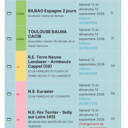
Samedi 12 et
dimanche 13
BILBAO Espagne 2 jours
0
septembre 2026
CACIB
Sociedad Canina de Bizkaia
Clôture :
30/08/2026
Samedi 12 et
TOULOUSE BALMA
dimanche 13
CACIB
31
septembre 2026
CACIB
Association Canine Territoriale de la
Clôture :
Haute Garonne
30/08/2026
R.E. Terre Neuve
Samedi 12
Landseer - Armbouts
septembre 2026
Cappel (59)
59
RE
Clôture :
CLUB FRANÇAIS DU CHIEN DE
30/08/2026
TERRE NEUVE ET DU LANDSEER
Samedi 12 et
dimanche 13
N.E. Eurasier
58
septembre 2026
NE
CLUB FRANÇAIS DE L'EURASIER
Clôture :
30/08/2026
Samedi 12 et
N.E. Fox Terrier - Sully
dimanche 13
sur Loire (45)
45
septembre 2026
NE
RÉUNION DES AMATEURS DE FOX
Changement de
TERRIERS