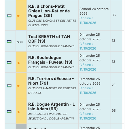
R.E. Bichons-Petit
Samedi 24 octobre
Chien Lion-Ratier de
2026
Prague (36)
36
RE
Clôture :
CLUB DES BICHONS ET DES PETITS
11/10/2026
CHIENS LIONS
Dimanche 25
Test BREATH et TAN
octobre 2026
CBF (13)
13
Autre
Clôture :
CLUB DU BOULEDOGUE FRANÇAIS
11/10/2026
Dimanche 25
R.E. Bouledogue
octobre 2026
Français - Fuveau (13)
13
RE
Clôture :
CLUB DU BOULEDOGUE FRANÇAIS
11/10/2026
R.E. Terriers dEcosse -
Dimanche 25
Niort (79)
octobre 2026
79
RE
Clôture :
CLUB DES AMATEURS DE TERRIERS
11/10/2026
D’ÉCOSSE
R.E. Dogue Argentin - L
Dimanche 25
Isle Adam (95)
octobre 2026
95
RE
Clôture :
ASSOCIATION FRANCAISE DE
11/10/2026
SELECTION DU DOGUE ARGENTIN
Dimanche 25