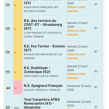
(41)
2026
41
RE
Clôture à tout
ASSOCIATION FRANÇAISE DES
moment
BOUVIERS SUISSES
R.E. des terriers du
Samedi 22 août
CFAT-DT - Strasbourg
2026
(67)
67
RE
Clôture à tout
CLUB FRANÇAIS DE L’AIREDALE &
moment
DIVERS TERRIERS
R.E. Fox Terrier - Erstein
Samedi 22 août
(67)
2026
67
RE
Clôture à tout
RÉUNION DES AMATEURS DE FOX
moment
TERRIERS
Samedi 22 août
R.E. Drahthaar -
2026
Zutkerque (62)
62
RE
Clôture à tout
DRAHTHAAR CLUB DE FRANCE
moment
N.E. Epagneul Français
Dimanche 23 août
87
NE
2026
CLUB DE L’ÉPAGNEUL FRANÇAIS
Test Caractère AFBS
Dimanche 23 août
Romorantin (41) -
2026
dimanche
41
Autre