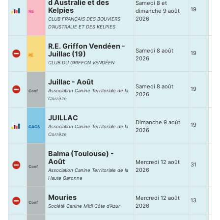
d Australie et des
Samedi 8 et
Kelpies
19
dimanche 9 août
NE
2026
CLUB FRANÇAIS DES BOUVIERS
D'AUSTRALIE ET DES KELPIES
R.E. Griffon Vendéen -
Samedi 8 août
Juillac (19)
19
RE
2026
CLUB DU GRIFFON VENDÉEN
Juillac - Août
Samedi 8 août
19
Association Canine Territoriale de la
Conf
2026
Corrèze
JUILLAC
Dimanche 9 août
19
Association Canine Territoriale de la
CACS
2026
Corrèze
Balma (Toulouse) -
Août
Mercredi 12 août
31
Conf
2026
Association Canine Territoriale de la
Haute Garonne
Mouries
Mercredi 12 août
13
Conf
2026
Société Canine Midi Côte d'Azur