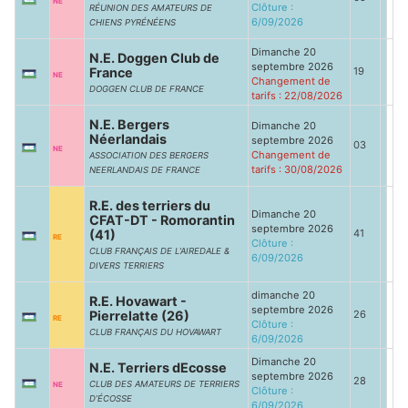
NE
Clôture :
RÉUNION DES AMATEURS DE
6/09/2026
CHIENS PYRÉNÉENS
Dimanche 20
N.E. Doggen Club de
septembre 2026
France
19
NE
Changement de
DOGGEN CLUB DE FRANCE
tarifs : 22/08/2026
N.E. Bergers
Dimanche 20
Néerlandais
septembre 2026
03
NE
Changement de
ASSOCIATION DES BERGERS
tarifs : 30/08/2026
NEERLANDAIS DE FRANCE
R.E. des terriers du
Dimanche 20
CFAT-DT - Romorantin
septembre 2026
(41)
41
RE
Clôture :
CLUB FRANÇAIS DE L’AIREDALE &
6/09/2026
DIVERS TERRIERS
dimanche 20
R.E. Hovawart -
septembre 2026
Pierrelatte (26)
26
RE
Clôture :
CLUB FRANÇAIS DU HOVAWART
6/09/2026
Dimanche 20
N.E. Terriers dEcosse
septembre 2026
28
CLUB DES AMATEURS DE TERRIERS
NE
Clôture :
D’ÉCOSSE
6/09/2026