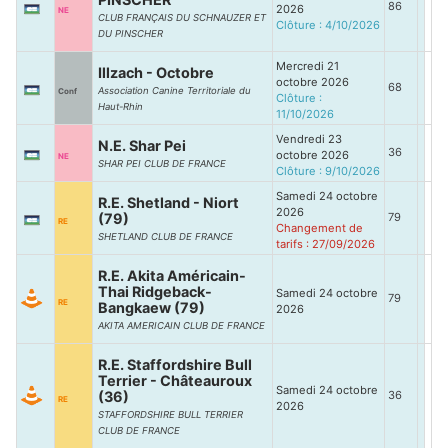
86
2026
NE
CLUB FRANÇAIS DU SCHNAUZER ET
Clôture : 4/10/2026
DU PINSCHER
Mercredi 21
Illzach - Octobre
octobre 2026
68
Association Canine Territoriale du
Conf
Clôture :
Haut-Rhin
11/10/2026
Vendredi 23
N.E. Shar Pei
36
octobre 2026
NE
SHAR PEI CLUB DE FRANCE
Clôture : 9/10/2026
Samedi 24 octobre
R.E. Shetland - Niort
2026
(79)
79
RE
Changement de
SHETLAND CLUB DE FRANCE
tarifs : 27/09/2026
R.E. Akita Américain-
Thai Ridgeback-
Samedi 24 octobre
79
RE
Bangkaew (79)
2026
AKITA AMERICAIN CLUB DE FRANCE
R.E. Staffordshire Bull
Terrier - Châteauroux
Samedi 24 octobre
(36)
36
RE
2026
STAFFORDSHIRE BULL TERRIER
CLUB DE FRANCE