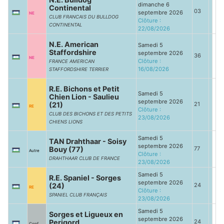
dimanche 6
Continental
03
septembre 2026
NE
CLUB FRANCAIS DU BULLDOG
Clôture :
CONTINENTAL
22/08/2026
N.E. American
Samedi 5
Staffordshire
septembre 2026
36
NE
Clôture :
FRANCE AMERICAN
16/08/2026
STAFFORDSHIRE TERRIER
R.E. Bichons et Petit
Samedi 5
Chien Lion - Saulieu
septembre 2026
(21)
21
RE
Clôture :
CLUB DES BICHONS ET DES PETITS
23/08/2026
CHIENS LIONS
Samedi 5
TAN Drahthaar - Soisy
septembre 2026
Bouy (77)
77
Autre
Clôture :
DRAHTHAAR CLUB DE FRANCE
23/08/2026
Samedi 5
R.E. Spaniel - Sorges
septembre 2026
(24)
24
RE
Clôture :
SPANIEL CLUB FRANÇAIS
23/08/2026
Samedi 5
Sorges et Ligueux en
septembre 2026
Perigord
24
Conf