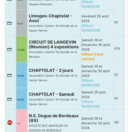
Clôture :
Hautes-Pyrénées
16/08/2026
Limoges-Chaptelat -
Vendredi 28 août
Aout
2026
87
Conf
Clôture :
Association Canine Territoriale de la
20/08/2026
Haute-Vienne
Samedi 29 et
CIRCUIT DE LANGEVIN
Dimanche 30 août
(Réunion) 4 expositions
974
2026
CACIB
Association Canine Territoriale de la
Clôture à tout
Réunion
moment
Samedi 29 et
CHAPTELAT - 2 jours
dimanche 30 août
87
2026
Association Canine Territoriale de la
CACS
Clôture :
Haute-Vienne
16/08/2026
Samedi 29 août
CHAPTELAT - Samedi
2026
87
Association Canine Territoriale de la
CACS
Clôture :
Haute-Vienne
16/08/2026
N.E. Dogue de Bordeaux
Samedi 29 et
(89)
89
dimanche 30 août
NE
SOCIÉTÉ DES AMATEURS DE
2026
DOGUES DE BORDEAUX