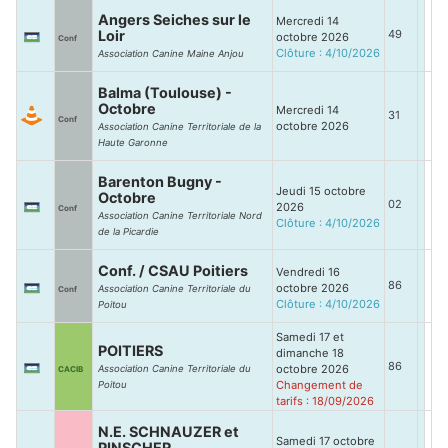
Angers Seiches sur le
Mercredi 14
Loir
49
octobre 2026
Conf
Clôture : 4/10/2026
Association Canine Maine Anjou
Balma (Toulouse) -
Octobre
Mercredi 14
31
Conf
octobre 2026
Association Canine Territoriale de la
Haute Garonne
Barenton Bugny -
Jeudi 15 octobre
Octobre
02
2026
Conf
Association Canine Territoriale Nord
Clôture : 4/10/2026
de la Picardie
Conf. / CSAU Poitiers
Vendredi 16
86
octobre 2026
Association Canine Territoriale du
Conf
Clôture : 4/10/2026
Poitou
Samedi 17 et
POITIERS
dimanche 18
86
octobre 2026
Association Canine Territoriale du
CACIB
Changement de
Poitou
tarifs : 18/09/2026
N.E. SCHNAUZER et
Samedi 17 octobre
PINSCHER