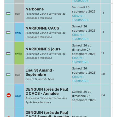
13/09/2026
Vendredi 25
Narbonne
septembre 2026
11
Association Canine Territoriale du
Conf
Clôture :
Languedoc-Roussillon
13/09/2026
Samedi 26
NARBONNE CACS
septembre 2026
11
Association Canine Territoriale du
CACS
Clôture :
Languedoc-Roussillon
13/09/2026
Samedi 26 et
NARBONNE 2 jours
dimanche 27
11
septembre 2026
Association Canine Territoriale du
CACIB
Clôture :
Languedoc-Roussillon
13/09/2026
Samedi 26
Lieu St Amand -
septembre 2026
Septembre
59
Conf
Clôture :
Club St Hubert du Nord
13/09/2026
DENGUIN (près de Pau)
Samedi 26 et
2 CACS - Annulée
64
dimanche 27
CACS
Association Canine Territoriale des
septembre 2026
Pyrénées Atlantiques
DENGUIN (près de Pau)
CACS Samedi- Annulée