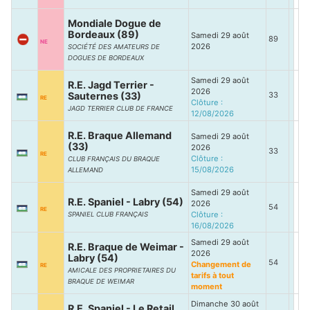
Mondiale Dogue de
Bordeaux (89)
Samedi 29 août
89
NE
2026
SOCIÉTÉ DES AMATEURS DE
DOGUES DE BORDEAUX
Samedi 29 août
R.E. Jagd Terrier -
2026
Sauternes (33)
33
RE
Clôture :
JAGD TERRIER CLUB DE FRANCE
12/08/2026
R.E. Braque Allemand
Samedi 29 août
(33)
2026
33
RE
Clôture :
CLUB FRANÇAIS DU BRAQUE
15/08/2026
ALLEMAND
Samedi 29 août
R.E. Spaniel - Labry (54)
2026
54
RE
Clôture :
SPANIEL CLUB FRANÇAIS
16/08/2026
Samedi 29 août
R.E. Braque de Weimar -
2026
Labry (54)
54
Changement de
RE
AMICALE DES PROPRIETAIRES DU
tarifs à tout
BRAQUE DE WEIMAR
moment
Dimanche 30 août
R.E. Spaniel - Le Retail