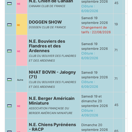
N.E. Chien de Canaan
septembre 2026
45
NE
Clôture :
CANAAN CLUB DE FRANCE
6/09/2026
Samedi 19
DOGGEN SHOW
septembre 2026
19
RE
Changement de
DOGGEN CLUB DE FRANCE
tarifs : 22/08/2026
N.E. Bouviers des
Samedi 19
Flandres et des
septembre 2026
Ardennes
71
NE
Clôture :
CLUB DU BOUVIER DES FLANDRES
6/09/2026
ET DES ARDENNES
NHAT BOVIN - Jalogny
Samedi 19
(71)
septembre 2026
71
Autre
Clôture :
CLUB DU BOUVIER DES FLANDRES
6/09/2026
ET DES ARDENNES
Samedi 19 et
N.E. Berger Américain
dimanche 20
Miniature
45
septembre 2026
NE
ASSOCIATION FRANÇAISE DU
Clôture :
BERGER AMÉRICAIN MINIATURE
4/09/2026
N.E. Chiens Pyrénéens
Dimanche 20
- RACP
septembre 2026
65