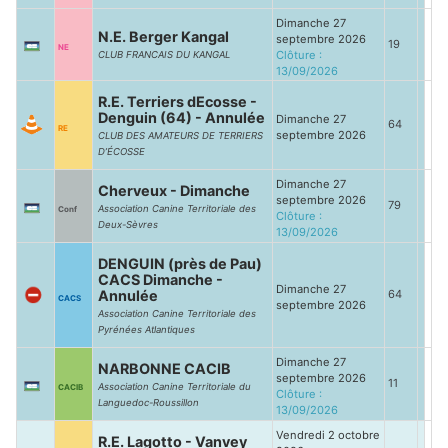
Dimanche 27
N.E. Berger Kangal
septembre 2026
19
NE
Clôture :
CLUB FRANCAIS DU KANGAL
13/09/2026
R.E. Terriers dEcosse -
Denguin (64) - Annulée
Dimanche 27
64
RE
septembre 2026
CLUB DES AMATEURS DE TERRIERS
D’ÉCOSSE
Dimanche 27
Cherveux - Dimanche
septembre 2026
79
Association Canine Territoriale des
Conf
Clôture :
Deux-Sèvres
13/09/2026
DENGUIN (près de Pau)
CACS Dimanche -
Dimanche 27
Annulée
64
CACS
septembre 2026
Association Canine Territoriale des
Pyrénées Atlantiques
Dimanche 27
NARBONNE CACIB
septembre 2026
11
Association Canine Territoriale du
CACIB
Clôture :
Languedoc-Roussillon
13/09/2026
Vendredi 2 octobre
R.E. Lagotto - Vanvey