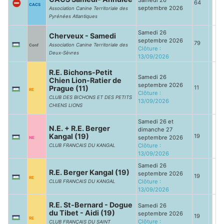
Samedi 26
64
CACS
septembre 2026
Association Canine Territoriale des
Pyrénées Atlantiques
Samedi 26
Cherveux - Samedi
septembre 2026
79
Association Canine Territoriale des
Conf
Clôture :
Deux-Sèvres
13/09/2026
R.E. Bichons-Petit
Samedi 26
Chien Lion-Ratier de
septembre 2026
Prague (11)
11
RE
Clôture :
CLUB DES BICHONS ET DES PETITS
13/09/2026
CHIENS LIONS
Samedi 26 et
N.E. + R.E. Berger
dimanche 27
Kangal (19)
19
septembre 2026
NE
Clôture :
CLUB FRANCAIS DU KANGAL
13/09/2026
Samedi 26
R.E. Berger Kangal (19)
septembre 2026
19
RE
Clôture :
CLUB FRANCAIS DU KANGAL
13/09/2026
R.E. St-Bernard - Dogue
Samedi 26
du Tibet - Aidi (19)
septembre 2026
19
RE
Clôture :
CLUB FRANÇAIS DU SAINT