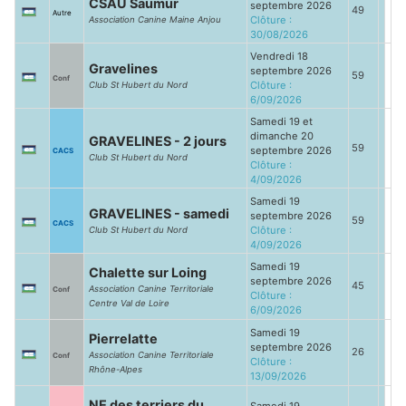
CSAU Saumur
septembre 2026
49
Autre
Clôture :
Association Canine Maine Anjou
30/08/2026
Vendredi 18
Gravelines
septembre 2026
59
Conf
Clôture :
Club St Hubert du Nord
6/09/2026
Samedi 19 et
dimanche 20
GRAVELINES - 2 jours
59
septembre 2026
CACS
Club St Hubert du Nord
Clôture :
4/09/2026
Samedi 19
GRAVELINES - samedi
septembre 2026
59
CACS
Clôture :
Club St Hubert du Nord
4/09/2026
Samedi 19
Chalette sur Loing
septembre 2026
45
Association Canine Territoriale
Conf
Clôture :
Centre Val de Loire
6/09/2026
Samedi 19
Pierrelatte
septembre 2026
26
Association Canine Territoriale
Conf
Clôture :
Rhône-Alpes
13/09/2026
NE des terriers du