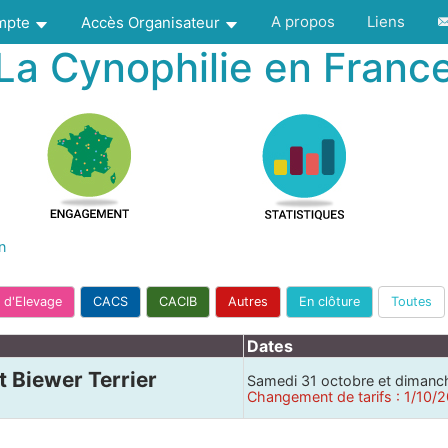
A propos
Liens
ompte
Accès Organisateur
La Cynophilie en Franc
n
 d'Elevage
CACS
CACIB
Autres
En clôture
Toutes
Dates
et Biewer Terrier
Samedi 31 octobre et diman
Changement de tarifs : 1/10/