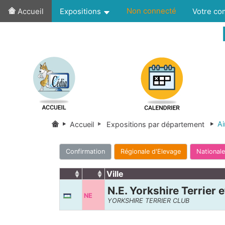
Non connecté
Accueil
Expositions
Votre c
Ai
Accueil
Expositions par département
Confirmation
Régionale d'Elevage
Nationale
Ville
N.E. Yorkshire Terrier 
NE
YORKSHIRE TERRIER CLUB