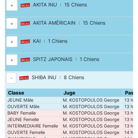
AKITA INU : 15 Chiens
+
AKITA AMÉRICAIN : 15 Chiens
+
KAI : 1 Chiens
+
SPITZ JAPONAIS : 1 Chiens
+
SHIBA INU : 8 Chiens
-
Classe
Juge
Pass
JEUNE Mâle
M. KOSTOPOULOS George
13 h 3
OUVERTE Mâle
M. KOSTOPOULOS George
13 h 4
BABY Femelle
M. KOSTOPOULOS George
13 h 4
JEUNE Femelle
M. KOSTOPOULOS George
13 h 5
INTERMEDIAIRE Femelle
M. KOSTOPOULOS George
13 h 5
OUVERTE Femelle
M. KOSTOPOULOS George
14 h 0