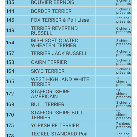
8 chiens
135
BOUVIER BERNOIS
présents
5 chiens
144
BORDER TERRIER
présents
1 chiens
145
FOX TERRIER à Poil Lisse
présents
TERRIER REVEREND
6 chiens
149
présents
RUSSELL
IRISH SOFT COATED
2 chiens
154
présents
WHEATEN TERRIER
4 chiens
157
TERRIER JACK RUSSELL
présents
3 chiens
158
CAIRN TERRIER
présents
2 chiens
164
SKYE TERRIER
présents
11
WEST HIGHLAND WHITE
165
chiens
TERRIER
présents
18
STAFFORDSHIRE
172
chiens
AMÉRICAIN
présents
3 chiens
168
BULL TERRIER
présents
12
STAFFORDSHIRE BULL
170
chiens
TERRIER
présents
7 chiens
175
YORKSHIRE TERRIER
présents
TECKEL STANDARD Poil
1 chiens
178