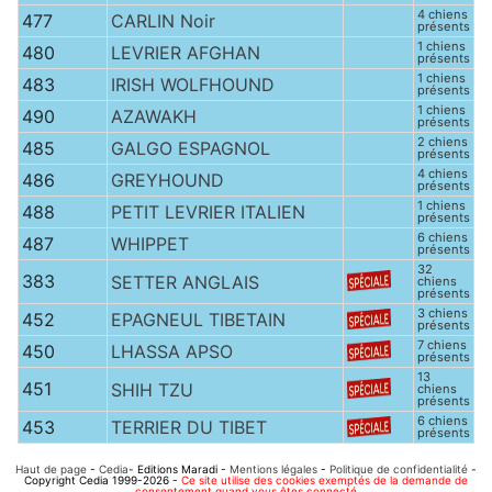
4 chiens
477
CARLIN Noir
présents
1 chiens
480
LEVRIER AFGHAN
présents
1 chiens
483
IRISH WOLFHOUND
présents
1 chiens
490
AZAWAKH
présents
2 chiens
485
GALGO ESPAGNOL
présents
4 chiens
486
GREYHOUND
présents
1 chiens
488
PETIT LEVRIER ITALIEN
présents
6 chiens
487
WHIPPET
présents
32
383
SETTER ANGLAIS
chiens
présents
3 chiens
452
EPAGNEUL TIBETAIN
présents
7 chiens
450
LHASSA APSO
présents
13
451
SHIH TZU
chiens
présents
6 chiens
453
TERRIER DU TIBET
présents
Haut de page
-
Cedia
- Editions Maradi -
Mentions légales
-
Politique de confidentialité
-
Copyright Cedia 1999-2026 -
Ce site utilise des cookies exemptés de la demande de
consentement quand vous êtes connecté