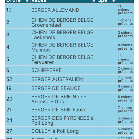
Ordre
Races
Spé
11
10
BERGER ALLEMAND
chiens
présents
CHIEN DE BERGER BELGE
1 chiens
2
présents
Groenendael
CHIEN DE BERGER BELGE
3 chiens
3
présents
Laekenois
CHIEN DE BERGER BELGE
8 chiens
4
présents
Malinois
13
CHIEN DE BERGER BELGE
5
chiens
Tervueren
présents
2 chiens
6
SCHIPPERKE
présents
7 chiens
52
BERGER AUSTRALIEN
présents
3 chiens
19
BERGER DE BEAUCE
présents
BERGER DE BRIE Noir -
5 chiens
20
présents
Ardoise - Gris
7 chiens
21
BERGER DE BRIE Fauve
présents
BERGER DES PYRENEES à
5 chiens
24
présents
Poil Long
5 chiens
27
COLLEY à Poil Long
présents
7 chiens