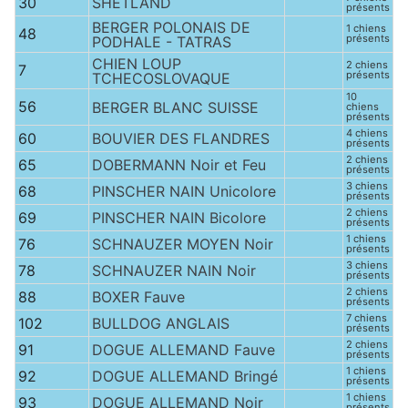
30
SHETLAND
présents
BERGER POLONAIS DE
1 chiens
48
présents
PODHALE - TATRAS
CHIEN LOUP
2 chiens
7
présents
TCHECOSLOVAQUE
10
56
BERGER BLANC SUISSE
chiens
présents
4 chiens
60
BOUVIER DES FLANDRES
présents
2 chiens
65
DOBERMANN Noir et Feu
présents
3 chiens
68
PINSCHER NAIN Unicolore
présents
2 chiens
69
PINSCHER NAIN Bicolore
présents
1 chiens
76
SCHNAUZER MOYEN Noir
présents
3 chiens
78
SCHNAUZER NAIN Noir
présents
2 chiens
88
BOXER Fauve
présents
7 chiens
102
BULLDOG ANGLAIS
présents
2 chiens
91
DOGUE ALLEMAND Fauve
présents
1 chiens
92
DOGUE ALLEMAND Bringé
présents
1 chiens
93
DOGUE ALLEMAND Noir
présents