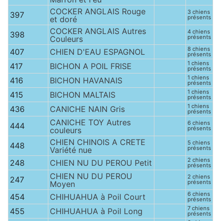
COCKER ANGLAIS Rouge
3 chiens
397
présents
et doré
COCKER ANGLAIS Autres
4 chiens
398
présents
Couleurs
8 chiens
407
CHIEN D'EAU ESPAGNOL
présents
1 chiens
417
BICHON A POIL FRISE
présents
1 chiens
416
BICHON HAVANAIS
présents
1 chiens
415
BICHON MALTAIS
présents
1 chiens
436
CANICHE NAIN Gris
présents
CANICHE TOY Autres
6 chiens
444
présents
couleurs
CHIEN CHINOIS A CRETE
5 chiens
448
présents
Variété nue
2 chiens
248
CHIEN NU DU PEROU Petit
présents
CHIEN NU DU PEROU
2 chiens
247
présents
Moyen
6 chiens
454
CHIHUAHUA à Poil Court
présents
7 chiens
455
CHIHUAHUA à Poil Long
présents