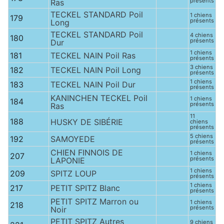
présents
Ras
TECKEL STANDARD Poil
1 chiens
179
présents
Long
TECKEL STANDARD Poil
4 chiens
180
présents
Dur
1 chiens
181
TECKEL NAIN Poil Ras
présents
3 chiens
182
TECKEL NAIN Poil Long
présents
1 chiens
183
TECKEL NAIN Poil Dur
présents
KANINCHEN TECKEL Poil
1 chiens
184
présents
Ras
11
188
HUSKY DE SIBÉRIE
chiens
présents
5 chiens
192
SAMOYEDE
présents
CHIEN FINNOIS DE
1 chiens
207
présents
LAPONIE
1 chiens
209
SPITZ LOUP
présents
1 chiens
217
PETIT SPITZ Blanc
présents
PETIT SPITZ Marron ou
1 chiens
218
présents
Noir
PETIT SPITZ Autres
9 chiens