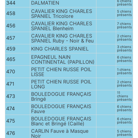
6 chiens
344
DALMATIEN
présents
CAVALIER KING CHARLES
5 chiens
458
présents
SPANIEL Tricolore
CAVALIER KING CHARLES
7 chiens
456
présents
SPANIEL Blenheim
CAVALIER KING CHARLES
2 chiens
457
présents
SPANIEL Ruby - Noir & Feu
3 chiens
459
KING CHARLES SPANIEL
présents
EPAGNEUL NAIN
6 chiens
465
présents
CONTINENTAL (PAPILLON)
PETIT CHIEN RUSSE POIL
1 chiens
470
présents
LISSE
PETIT CHIEN RUSSE POIL
2 chiens
471
présents
LONG
11
BOULEDOGUE FRANÇAIS
473
chiens
Bringé
présents
BOULEDOGUE FRANÇAIS
6 chiens
474
présents
Fauve
BOULEDOGUE FRANÇAIS
6 chiens
475
présents
Blanc et Bringé (Caille)
CARLIN Fauve à Masque
5 chiens
476
présents
Noir