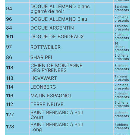
DOGUE ALLEMAND blanc
1 chiens
94
présents
bigarré de noir
2 chiens
96
DOGUE ALLEMAND Bleu
présents
1 chiens
84
DOGUE ARGENTIN
présents
2 chiens
101
DOGUE DE BORDEAUX
présents
14
97
ROTTWEILER
chiens
présents
3 chiens
86
SHAR PEI
présents
CHIEN DE MONTAGNE
6 chiens
118
présents
DES PYRENEES
1 chiens
113
HOVAWART
présents
2 chiens
114
LEONBERG
présents
2 chiens
116
MATIN ESPAGNOL
présents
3 chiens
112
TERRE NEUVE
présents
SAINT BERNARD à Poil
4 chiens
127
présents
Court
SAINT BERNARD à Poil
7 chiens
128
présents
Long