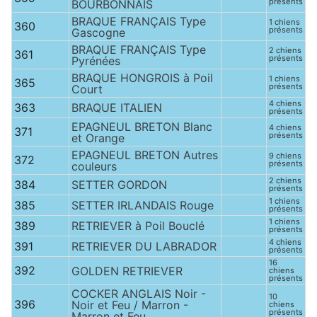
présents
BOURBONNAIS
BRAQUE FRANÇAIS Type
1 chiens
360
présents
Gascogne
BRAQUE FRANÇAIS Type
2 chiens
361
présents
Pyrénées
BRAQUE HONGROIS à Poil
1 chiens
365
présents
Court
4 chiens
363
BRAQUE ITALIEN
présents
EPAGNEUL BRETON Blanc
4 chiens
371
présents
et Orange
EPAGNEUL BRETON Autres
9 chiens
372
présents
couleurs
2 chiens
384
SETTER GORDON
présents
1 chiens
385
SETTER IRLANDAIS Rouge
présents
1 chiens
389
RETRIEVER à Poil Bouclé
présents
4 chiens
391
RETRIEVER DU LABRADOR
présents
16
392
GOLDEN RETRIEVER
chiens
présents
COCKER ANGLAIS Noir -
10
396
Noir et Feu / Marron -
chiens
présents
Marron et Feu