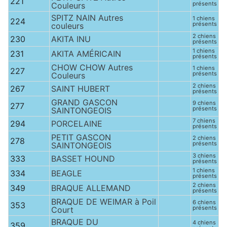
221
présents
Couleurs
SPITZ NAIN Autres
1 chiens
224
présents
couleurs
2 chiens
230
AKITA INU
présents
1 chiens
231
AKITA AMÉRICAIN
présents
CHOW CHOW Autres
1 chiens
227
présents
Couleurs
2 chiens
267
SAINT HUBERT
présents
GRAND GASCON
9 chiens
277
présents
SAINTONGEOIS
7 chiens
294
PORCELAINE
présents
PETIT GASCON
2 chiens
278
présents
SAINTONGEOIS
3 chiens
333
BASSET HOUND
présents
1 chiens
334
BEAGLE
présents
2 chiens
349
BRAQUE ALLEMAND
présents
BRAQUE DE WEIMAR à Poil
6 chiens
353
présents
Court
BRAQUE DU
4 chiens
359