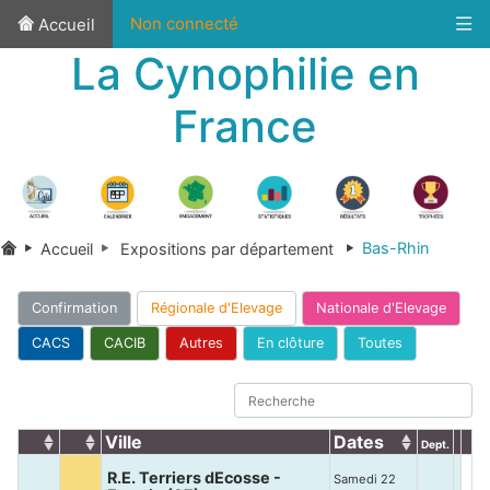
Non connecté
Accueil
La Cynophilie en
France
Bas-Rhin
Accueil
Expositions par département
Confirmation
Régionale d'Elevage
Nationale d'Elevage
CACS
CACIB
Autres
En clôture
Toutes
Ville
Dates
Dept.
R.E. Terriers dEcosse -
Samedi 22