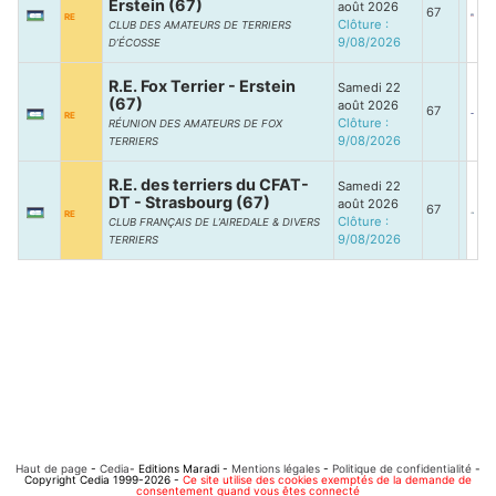
Erstein (67)
août 2026
67
RE
Clôture :
CLUB DES AMATEURS DE TERRIERS
9/08/2026
D’ÉCOSSE
R.E. Fox Terrier - Erstein
Samedi 22
(67)
août 2026
67
RE
Clôture :
RÉUNION DES AMATEURS DE FOX
9/08/2026
TERRIERS
R.E. des terriers du CFAT-
Samedi 22
DT - Strasbourg (67)
août 2026
67
RE
Clôture :
CLUB FRANÇAIS DE L’AIREDALE & DIVERS
9/08/2026
TERRIERS
Haut de page
-
Cedia
- Editions Maradi -
Mentions légales
-
Politique de confidentialité
-
Copyright Cedia 1999-2026 -
Ce site utilise des cookies exemptés de la demande de
consentement quand vous êtes connecté