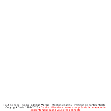
Haut de page
-
Cedia
- Editions Maradi -
Mentions légales
-
Politique de confidentialité
-
Copyright Cedia 1999-2026 -
Ce site utilise des cookies exemptés de la demande de
consentement quand vous êtes connecté