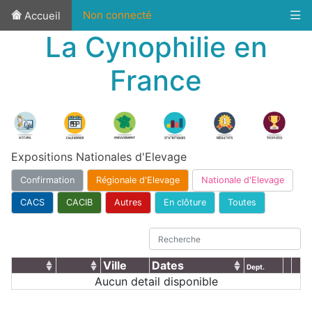
Non connecté
Accueil
La Cynophilie en
France
Expositions Nationales d'Elevage
Confirmation
Régionale d'Elevage
Nationale d'Elevage
CACS
CACIB
Autres
En clôture
Toutes
Ville
Dates
Dept.
Aucun detail disponible