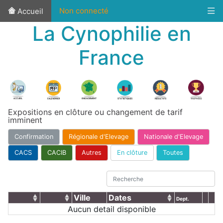
Non connecté
Accueil
La Cynophilie en
France
Expositions en clôture ou changement de tarif
imminent
Confirmation
Régionale d'Elevage
Nationale d'Elevage
CACS
CACIB
Autres
En clôture
Toutes
Ville
Dates
Dept.
Aucun detail disponible