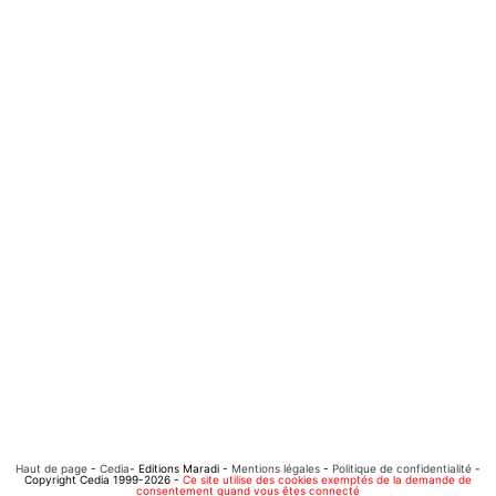
Haut de page
-
Cedia
- Editions Maradi -
Mentions légales
-
Politique de confidentialité
-
Copyright Cedia 1999-2026 -
Ce site utilise des cookies exemptés de la demande de
consentement quand vous êtes connecté