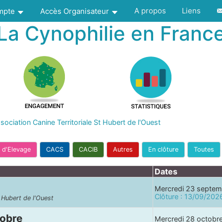
A propos
Liens
ompte
Accès Organisateur
La Cynophilie en Franc
sociation Canine Territoriale St Hubert de l'Ouest
 d'Elevage
CACS
CACIB
Autres
En clôture
Toutes
Dates
Mercredi 23 septe
Clôture : 13/09/202
t Hubert de l'Ouest
tobre
Mercredi 28 octobr