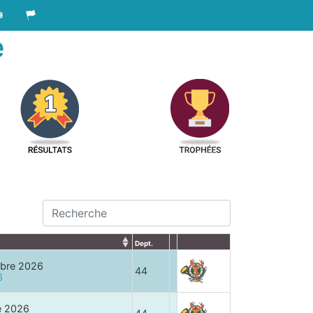
e
Dept.
mbre 2026
44
6
e 2026