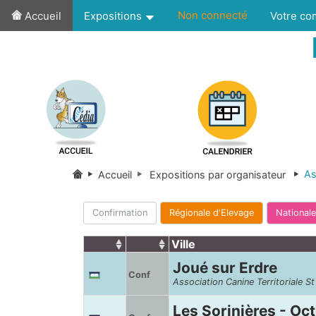
Non connecté
Accueil
Expositions
Votre c
As
Accueil
Expositions par organisateur
Confirmation
Régionale d'Elevage
Nationale
Ville
Joué sur Erdre
Conf
Association Canine Territoriale S
Les Sorinières - Oc