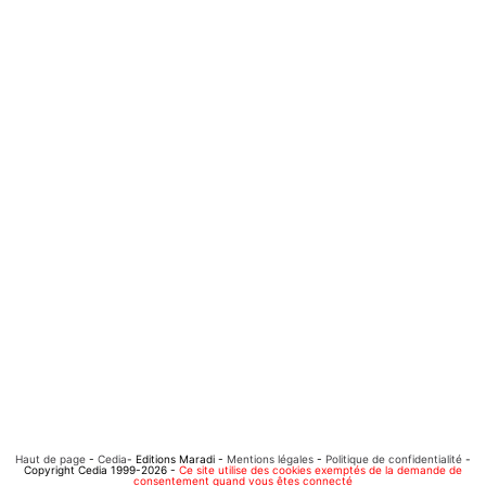
Haut de page
-
Cedia
- Editions Maradi -
Mentions légales
-
Politique de confidentialité
-
Copyright Cedia 1999-2026 -
Ce site utilise des cookies exemptés de la demande de
consentement quand vous êtes connecté