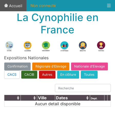
Non connecté
Accueil
La Cynophilie en
France
Expositions Nationales
Confirmation
Régionale d'Elevage
Nationale d'Elevage
CACS
CACIB
Autres
En clôture
Toutes
Ville
Dates
Dept.
Aucun detail disponible