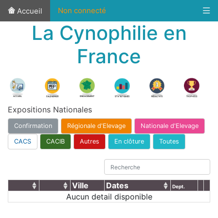
Non connecté
Accueil
La Cynophilie en
France
Expositions Nationales
Confirmation
Régionale d'Elevage
Nationale d'Elevage
CACS
CACIB
Autres
En clôture
Toutes
Ville
Dates
Dept.
Aucun detail disponible