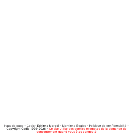
Haut de page
-
Cedia
- Editions Maradi -
Mentions légales
-
Politique de confidentialité
-
Copyright Cedia 1999-2026 -
Ce site utilise des cookies exemptés de la demande de
consentement quand vous êtes connecté