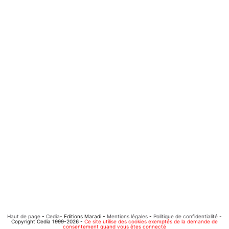
Haut de page
-
Cedia
- Editions Maradi -
Mentions légales
-
Politique de confidentialité
-
Copyright Cedia 1999-2026 -
Ce site utilise des cookies exemptés de la demande de
consentement quand vous êtes connecté