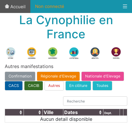
Non connecté
Accueil
La Cynophilie en
France
Autres manifestations
Confirmation
Régionale d'Elevage
Nationale d'Elevage
CACS
CACIB
Autres
En clôture
Toutes
Ville
Dates
Dept.
Aucun detail disponible