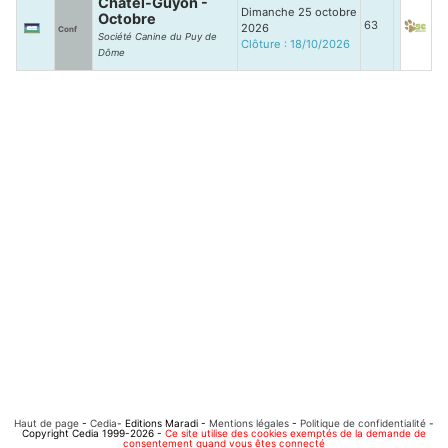
Châtel-Guyon -
Dimanche 25 octobre
Octobre
63
2026
Conf
Société Canine du Puy de
Clôture : 18/10/2026
Dôme
Haut de page
-
Cedia
- Editions Maradi -
Mentions légales
-
Politique de confidentialité
-
Copyright Cedia 1999-2026 -
Ce site utilise des cookies exemptés de la demande de
consentement quand vous êtes connecté