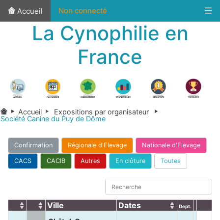
Non connecté
Accueil
La Cynophilie en
France
Accueil
Expositions par organisateur
Société Canine du Puy de Dôme
Confirmation
Régionale d'Elevage
Nationale d'Elevage
CACS
CACIB
Autres
En clôture
Toutes
Ville
Dates
Dept.