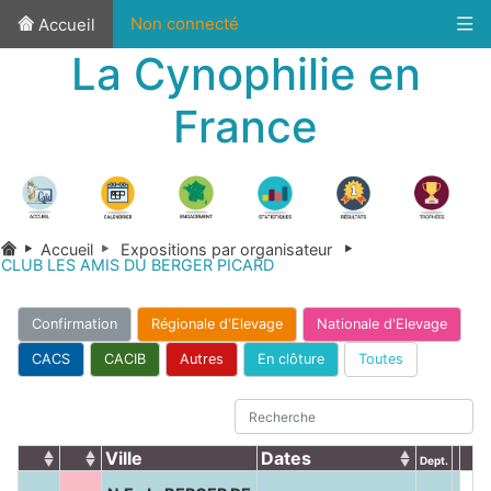
Non connecté
Accueil
La Cynophilie en
France
Accueil
Expositions par organisateur
CLUB LES AMIS DU BERGER PICARD
Confirmation
Régionale d'Elevage
Nationale d'Elevage
CACS
CACIB
Autres
En clôture
Toutes
Ville
Dates
Dept.