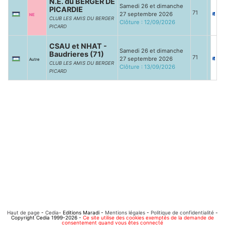
N.E. du BERGER DE
Samedi 26 et dimanche
PICARDIE
71
27 septembre 2026
NE
CLUB LES AMIS DU BERGER
Clôture : 12/09/2026
PICARD
CSAU et NHAT -
Samedi 26 et dimanche
Baudrieres (71)
71
27 septembre 2026
Autre
CLUB LES AMIS DU BERGER
Clôture : 13/09/2026
PICARD
Haut de page
-
Cedia
- Editions Maradi -
Mentions légales
-
Politique de confidentialité
-
Copyright Cedia 1999-2026 -
Ce site utilise des cookies exemptés de la demande de
consentement quand vous êtes connecté