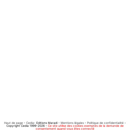
Haut de page
-
Cedia
- Editions Maradi -
Mentions légales
-
Politique de confidentialité
-
Copyright Cedia 1999-2026 -
Ce site utilise des cookies exemptés de la demande de
consentement quand vous êtes connecté