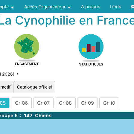
A propos
Liens
ompte
Accès Organisateur
La Cynophilie en Franc
l 2026)
ractif
Catalogue officiel
 05
Gr 06
Gr 07
Gr 08
Gr 09
Gr 10
roupe 5 : 147 Chiens