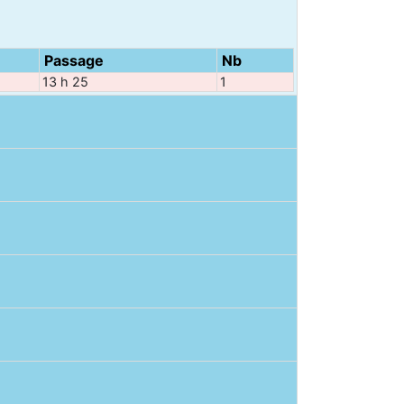
Passage
Nb
13 h 25
1