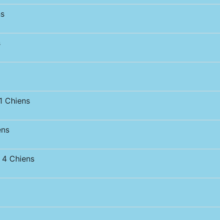
s
s
 Chiens
ens
4 Chiens