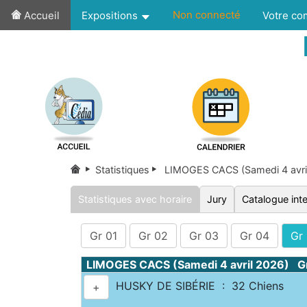
Non connecté
Accueil
Expositions
Votre c
Statistiques
LIMOGES CACS (Samedi 4 avri
Statistiques avec horaire
Jury
Catalogue inte
Gr 01
Gr 02
Gr 03
Gr 04
Gr
LIMOGES CACS (Samedi 4 avril 2026) G
HUSKY DE SIBÉRIE : 32 Chiens
+