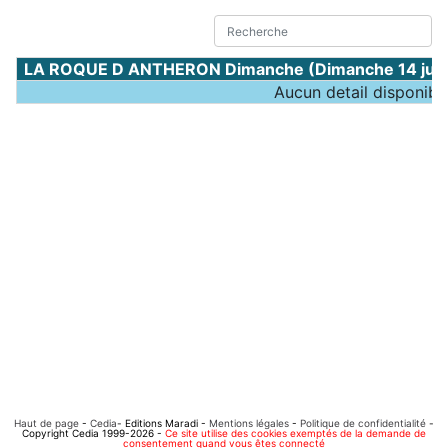
LA ROQUE D ANTHERON Dimanche (Dimanche 14 juin
Aucun detail disponibl
Haut de page
-
Cedia
- Editions Maradi -
Mentions légales
-
Politique de confidentialité
-
Copyright Cedia 1999-2026 -
Ce site utilise des cookies exemptés de la demande de
consentement quand vous êtes connecté