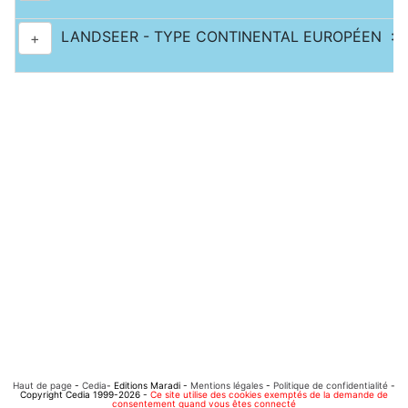
LANDSEER - TYPE CONTINENTAL EUROPÉEN : 7
+
Haut de page
-
Cedia
- Editions Maradi -
Mentions légales
-
Politique de confidentialité
-
Copyright Cedia 1999-2026 -
Ce site utilise des cookies exemptés de la demande de
consentement quand vous êtes connecté