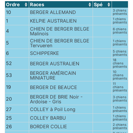
Ordre
Races
Spé
3 chiens
10
BERGER ALLEMAND
présents
1 chiens
1
KELPIE AUSTRALIEN
présents
CHIEN DE BERGER BELGE
6 chiens
4
présents
Malinois
CHIEN DE BERGER BELGE
1 chiens
5
présents
Tervueren
5 chiens
6
SCHIPPERKE
présents
18
52
BERGER AUSTRALIEN
chiens
présents
10
BERGER AMÉRICAIN
53
chiens
MINIATURE
présents
11
19
BERGER DE BEAUCE
chiens
présents
BERGER DE BRIE Noir -
3 chiens
20
présents
Ardoise - Gris
1 chiens
27
COLLEY à Poil Long
présents
1 chiens
25
COLLEY BARBU
présents
2 chiens
26
BORDER COLLIE
présents