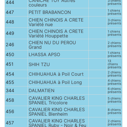
CANICHE TOY Autres
3 chiens
444
présents
couleurs
1 chiens
447
PETIT BRABANCON
présents
CHIEN CHINOIS A CRETE
3 chiens
448
présents
Variété nue
CHIEN CHINOIS A CRETE
1 chiens
449
présents
Variété Houppette
CHIEN NU DU PEROU
2 chiens
246
présents
Grand
1 chiens
450
LHASSA APSO
présents
13
451
SHIH TZU
chiens
présents
2 chiens
454
CHIHUAHUA à Poil Court
présents
4 chiens
455
CHIHUAHUA à Poil Long
présents
6 chiens
344
DALMATIEN
présents
CAVALIER KING CHARLES
5 chiens
458
présents
SPANIEL Tricolore
CAVALIER KING CHARLES
8 chiens
456
présents
SPANIEL Blenheim
CAVALIER KING CHARLES
2 chiens
457
présents
SPANIEL Ruby - Noir & Feu