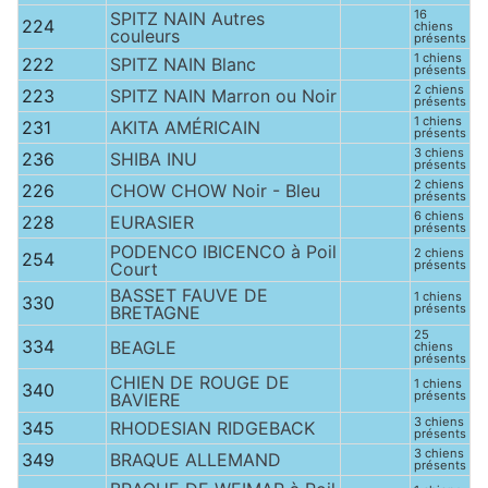
16
SPITZ NAIN Autres
224
chiens
couleurs
présents
1 chiens
222
SPITZ NAIN Blanc
présents
2 chiens
223
SPITZ NAIN Marron ou Noir
présents
1 chiens
231
AKITA AMÉRICAIN
présents
3 chiens
236
SHIBA INU
présents
2 chiens
226
CHOW CHOW Noir - Bleu
présents
6 chiens
228
EURASIER
présents
PODENCO IBICENCO à Poil
2 chiens
254
présents
Court
BASSET FAUVE DE
1 chiens
330
présents
BRETAGNE
25
334
BEAGLE
chiens
présents
CHIEN DE ROUGE DE
1 chiens
340
présents
BAVIERE
3 chiens
345
RHODESIAN RIDGEBACK
présents
3 chiens
349
BRAQUE ALLEMAND
présents