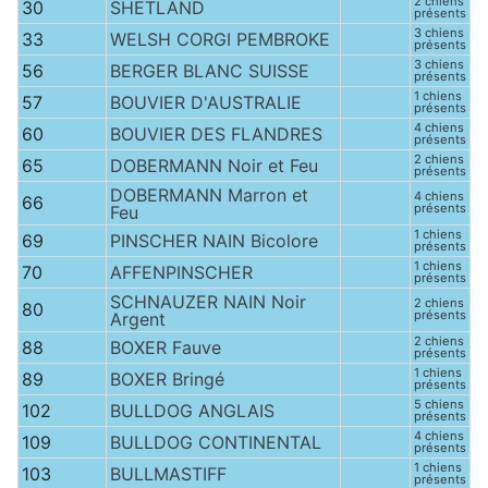
2 chiens
30
SHETLAND
présents
3 chiens
33
WELSH CORGI PEMBROKE
présents
3 chiens
56
BERGER BLANC SUISSE
présents
1 chiens
57
BOUVIER D'AUSTRALIE
présents
4 chiens
60
BOUVIER DES FLANDRES
présents
2 chiens
65
DOBERMANN Noir et Feu
présents
DOBERMANN Marron et
4 chiens
66
présents
Feu
1 chiens
69
PINSCHER NAIN Bicolore
présents
1 chiens
70
AFFENPINSCHER
présents
SCHNAUZER NAIN Noir
2 chiens
80
présents
Argent
2 chiens
88
BOXER Fauve
présents
1 chiens
89
BOXER Bringé
présents
5 chiens
102
BULLDOG ANGLAIS
présents
4 chiens
109
BULLDOG CONTINENTAL
présents
1 chiens
103
BULLMASTIFF
présents