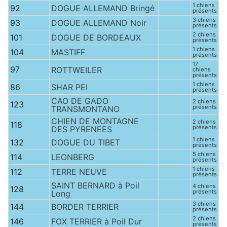
1 chiens
92
DOGUE ALLEMAND Bringé
présents
3 chiens
93
DOGUE ALLEMAND Noir
présents
2 chiens
101
DOGUE DE BORDEAUX
présents
1 chiens
104
MASTIFF
présents
17
97
ROTTWEILER
chiens
présents
1 chiens
86
SHAR PEI
présents
CAO DE GADO
2 chiens
123
présents
TRANSMONTANO
CHIEN DE MONTAGNE
2 chiens
118
présents
DES PYRENEES
1 chiens
132
DOGUE DU TIBET
présents
5 chiens
114
LEONBERG
présents
1 chiens
112
TERRE NEUVE
présents
SAINT BERNARD à Poil
4 chiens
128
présents
Long
3 chiens
144
BORDER TERRIER
présents
2 chiens
146
FOX TERRIER à Poil Dur
présents