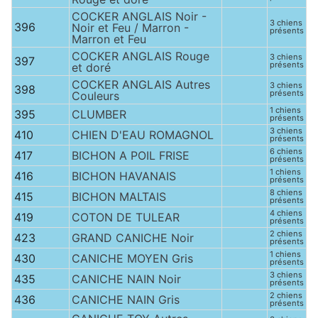
COCKER ANGLAIS Noir -
3 chiens
396
Noir et Feu / Marron -
présents
Marron et Feu
COCKER ANGLAIS Rouge
3 chiens
397
présents
et doré
COCKER ANGLAIS Autres
3 chiens
398
présents
Couleurs
1 chiens
395
CLUMBER
présents
3 chiens
410
CHIEN D'EAU ROMAGNOL
présents
6 chiens
417
BICHON A POIL FRISE
présents
1 chiens
416
BICHON HAVANAIS
présents
8 chiens
415
BICHON MALTAIS
présents
4 chiens
419
COTON DE TULEAR
présents
2 chiens
423
GRAND CANICHE Noir
présents
1 chiens
430
CANICHE MOYEN Gris
présents
3 chiens
435
CANICHE NAIN Noir
présents
2 chiens
436
CANICHE NAIN Gris
présents