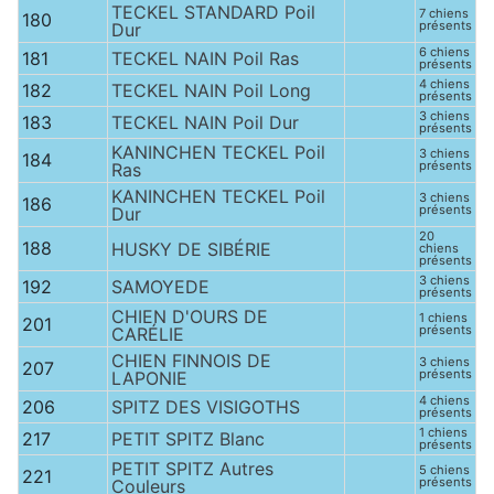
TECKEL STANDARD Poil
7 chiens
180
présents
Dur
6 chiens
181
TECKEL NAIN Poil Ras
présents
4 chiens
182
TECKEL NAIN Poil Long
présents
3 chiens
183
TECKEL NAIN Poil Dur
présents
KANINCHEN TECKEL Poil
3 chiens
184
présents
Ras
KANINCHEN TECKEL Poil
3 chiens
186
présents
Dur
20
188
HUSKY DE SIBÉRIE
chiens
présents
3 chiens
192
SAMOYEDE
présents
CHIEN D'OURS DE
1 chiens
201
présents
CARÉLIE
CHIEN FINNOIS DE
3 chiens
207
présents
LAPONIE
4 chiens
206
SPITZ DES VISIGOTHS
présents
1 chiens
217
PETIT SPITZ Blanc
présents
PETIT SPITZ Autres
5 chiens
221
présents
Couleurs