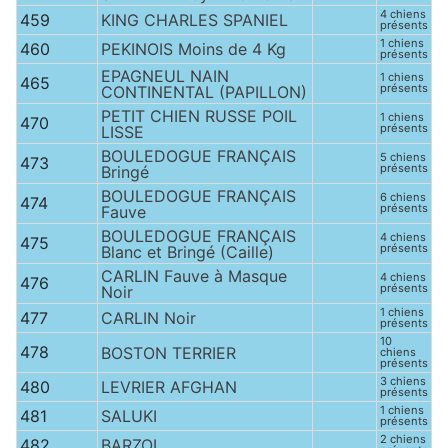
4 chiens
459
KING CHARLES SPANIEL
présents
1 chiens
460
PEKINOIS Moins de 4 Kg
présents
EPAGNEUL NAIN
1 chiens
465
présents
CONTINENTAL (PAPILLON)
PETIT CHIEN RUSSE POIL
1 chiens
470
présents
LISSE
BOULEDOGUE FRANÇAIS
5 chiens
473
présents
Bringé
BOULEDOGUE FRANÇAIS
6 chiens
474
présents
Fauve
BOULEDOGUE FRANÇAIS
4 chiens
475
présents
Blanc et Bringé (Caille)
CARLIN Fauve à Masque
4 chiens
476
présents
Noir
1 chiens
477
CARLIN Noir
présents
10
478
BOSTON TERRIER
chiens
présents
3 chiens
480
LEVRIER AFGHAN
présents
1 chiens
481
SALUKI
présents
2 chiens
482
BARZOI