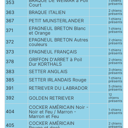
BRAQUE DE WEIMAR à Poil
1 chiens
353
présents
Court
2 chiens
363
BRAQUE ITALIEN
présents
1 chiens
367
PETIT MUNSTERLANDER
présents
EPAGNEUL BRETON Blanc
1 chiens
371
présents
et Orange
EPAGNEUL BRETON Autres
2 chiens
372
présents
couleurs
1 chiens
373
EPAGNEUL FRANÇAIS
présents
GRIFFON D'ARRET à Poil
2 chiens
378
présents
Dur KORTHALS
3 chiens
383
SETTER ANGLAIS
présents
1 chiens
385
SETTER IRLANDAIS Rouge
présents
5 chiens
391
RETRIEVER DU LABRADOR
présents
12
392
GOLDEN RETRIEVER
chiens
présents
COCKER AMÉRICAIN Noir -
1 chiens
404
Noir et Feu / Marron -
présents
Marron et Feu
COCKER AMÉRICAIN
2 chiens
405
présents
Rouge et doré