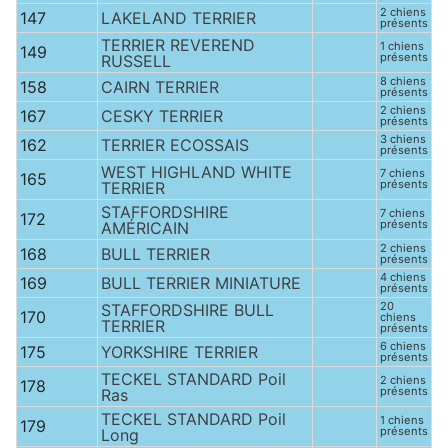
2 chiens
147
LAKELAND TERRIER
présents
TERRIER REVEREND
1 chiens
149
présents
RUSSELL
8 chiens
158
CAIRN TERRIER
présents
2 chiens
167
CESKY TERRIER
présents
3 chiens
162
TERRIER ECOSSAIS
présents
WEST HIGHLAND WHITE
7 chiens
165
présents
TERRIER
STAFFORDSHIRE
7 chiens
172
présents
AMÉRICAIN
2 chiens
168
BULL TERRIER
présents
4 chiens
169
BULL TERRIER MINIATURE
présents
20
STAFFORDSHIRE BULL
170
chiens
TERRIER
présents
6 chiens
175
YORKSHIRE TERRIER
présents
TECKEL STANDARD Poil
2 chiens
178
présents
Ras
TECKEL STANDARD Poil
1 chiens
179
présents
Long