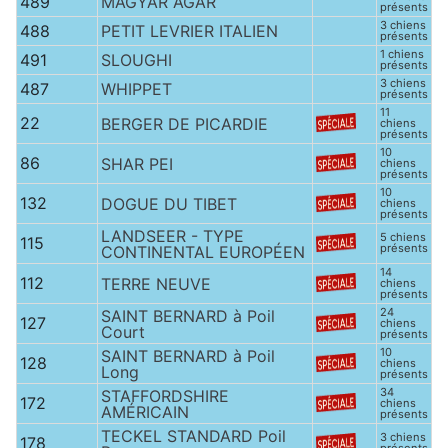
489
MAGYAR AGAR
présents
3 chiens
488
PETIT LEVRIER ITALIEN
présents
1 chiens
491
SLOUGHI
présents
3 chiens
487
WHIPPET
présents
11
22
BERGER DE PICARDIE
chiens
présents
10
86
SHAR PEI
chiens
présents
10
132
DOGUE DU TIBET
chiens
présents
LANDSEER - TYPE
5 chiens
115
présents
CONTINENTAL EUROPÉEN
14
112
TERRE NEUVE
chiens
présents
24
SAINT BERNARD à Poil
127
chiens
Court
présents
10
SAINT BERNARD à Poil
128
chiens
Long
présents
34
STAFFORDSHIRE
172
chiens
AMÉRICAIN
présents
TECKEL STANDARD Poil
3 chiens
178