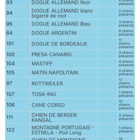
4 chiens
93
DOGUE ALLEMAND Noir
présents
DOGUE ALLEMAND blanc
2 chiens
94
présents
bigarré de noir
3 chiens
96
DOGUE ALLEMAND Bleu
présents
8 chiens
84
DOGUE ARGENTIN
présents
11
101
DOGUE DE BORDEAUX
chiens
présents
3 chiens
100
PRESA CANARIO
présents
4 chiens
104
MASTIFF
présents
5 chiens
105
MATIN NAPOLITAIN
présents
17
97
ROTTWEILER
chiens
présents
1 chiens
107
TOSA-INU
présents
10
106
CANE CORSO
chiens
présents
CHIEN DE BERGER
4 chiens
111
présents
KANGAL
MONTAGNE PORTUGAIS -
1 chiens
122
présents
ESTRELA - Poil Long
10