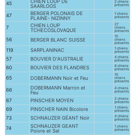
CHIEN LOUP DE
2 chiens
45
présents
SAARLOOS
BERGER POLONAIS DE
1 chiens
47
présents
PLAINE- NIZINNY
27
CHIEN LOUP
7
chiens
TCHECOSLOVAQUE
présents
15
56
BERGER BLANC SUISSE
chiens
présents
1 chiens
119
SARPLANINAC
présents
4 chiens
57
BOUVIER D'AUSTRALIE
présents
6 chiens
60
BOUVIER DES FLANDRES
présents
10
65
DOBERMANN Noir et Feu
chiens
présents
DOBERMANN Marron et
4 chiens
66
présents
Feu
2 chiens
67
PINSCHER MOYEN
présents
1 chiens
69
PINSCHER NAIN Bicolore
présents
4 chiens
73
SCHNAUZER GÉANT Noir
présents
SCHNAUZER GEANT
1 chiens
74
présents
Poivre et Sel