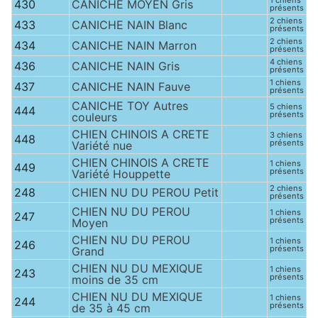
1 chiens
430
CANICHE MOYEN Gris
présents
2 chiens
433
CANICHE NAIN Blanc
présents
2 chiens
434
CANICHE NAIN Marron
présents
4 chiens
436
CANICHE NAIN Gris
présents
1 chiens
437
CANICHE NAIN Fauve
présents
CANICHE TOY Autres
5 chiens
444
présents
couleurs
CHIEN CHINOIS A CRETE
3 chiens
448
présents
Variété nue
CHIEN CHINOIS A CRETE
1 chiens
449
présents
Variété Houppette
2 chiens
248
CHIEN NU DU PEROU Petit
présents
CHIEN NU DU PEROU
1 chiens
247
présents
Moyen
CHIEN NU DU PEROU
1 chiens
246
présents
Grand
CHIEN NU DU MEXIQUE
1 chiens
243
présents
moins de 35 cm
CHIEN NU DU MEXIQUE
1 chiens
244
présents
de 35 à 45 cm