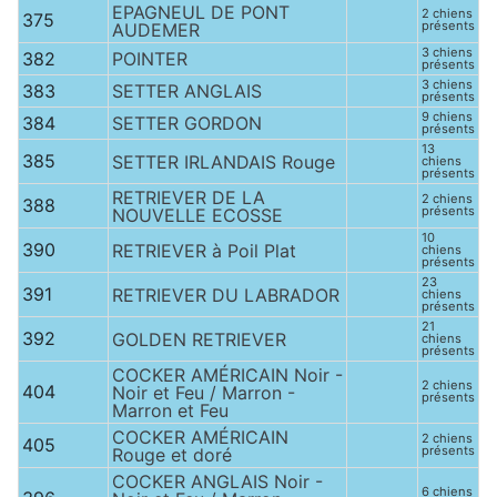
EPAGNEUL DE PONT
2 chiens
375
présents
AUDEMER
3 chiens
382
POINTER
présents
3 chiens
383
SETTER ANGLAIS
présents
9 chiens
384
SETTER GORDON
présents
13
385
SETTER IRLANDAIS Rouge
chiens
présents
RETRIEVER DE LA
2 chiens
388
présents
NOUVELLE ECOSSE
10
390
RETRIEVER à Poil Plat
chiens
présents
23
391
RETRIEVER DU LABRADOR
chiens
présents
21
392
GOLDEN RETRIEVER
chiens
présents
COCKER AMÉRICAIN Noir -
2 chiens
404
Noir et Feu / Marron -
présents
Marron et Feu
COCKER AMÉRICAIN
2 chiens
405
présents
Rouge et doré
COCKER ANGLAIS Noir -
6 chiens