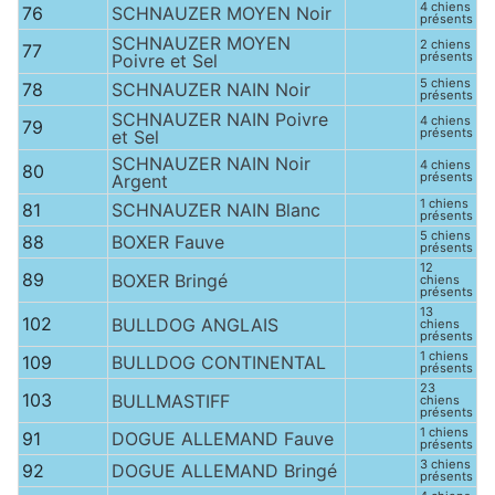
4 chiens
76
SCHNAUZER MOYEN Noir
présents
SCHNAUZER MOYEN
2 chiens
77
présents
Poivre et Sel
5 chiens
78
SCHNAUZER NAIN Noir
présents
SCHNAUZER NAIN Poivre
4 chiens
79
présents
et Sel
SCHNAUZER NAIN Noir
4 chiens
80
présents
Argent
1 chiens
81
SCHNAUZER NAIN Blanc
présents
5 chiens
88
BOXER Fauve
présents
12
89
BOXER Bringé
chiens
présents
13
102
BULLDOG ANGLAIS
chiens
présents
1 chiens
109
BULLDOG CONTINENTAL
présents
23
103
BULLMASTIFF
chiens
présents
1 chiens
91
DOGUE ALLEMAND Fauve
présents
3 chiens
92
DOGUE ALLEMAND Bringé
présents