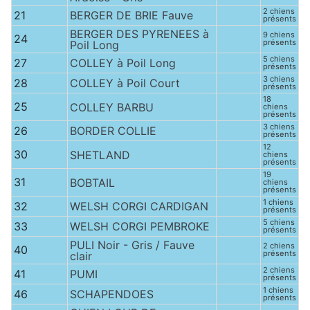
2 chiens
21
BERGER DE BRIE Fauve
présents
BERGER DES PYRENEES à
9 chiens
24
présents
Poil Long
5 chiens
27
COLLEY à Poil Long
présents
3 chiens
28
COLLEY à Poil Court
présents
18
25
COLLEY BARBU
chiens
présents
3 chiens
26
BORDER COLLIE
présents
12
30
SHETLAND
chiens
présents
19
31
BOBTAIL
chiens
présents
1 chiens
32
WELSH CORGI CARDIGAN
présents
5 chiens
33
WELSH CORGI PEMBROKE
présents
PULI Noir - Gris / Fauve
2 chiens
40
présents
clair
2 chiens
41
PUMI
présents
1 chiens
46
SCHAPENDOES
présents