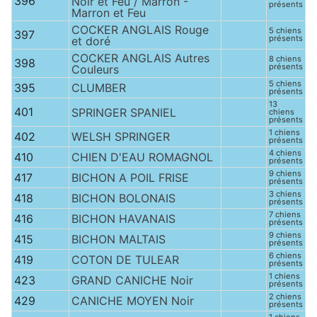
396
Noir et Feu / Marron -
présents
Marron et Feu
COCKER ANGLAIS Rouge
5 chiens
397
présents
et doré
COCKER ANGLAIS Autres
8 chiens
398
présents
Couleurs
5 chiens
395
CLUMBER
présents
13
401
SPRINGER SPANIEL
chiens
présents
1 chiens
402
WELSH SPRINGER
présents
4 chiens
410
CHIEN D'EAU ROMAGNOL
présents
9 chiens
417
BICHON A POIL FRISE
présents
3 chiens
418
BICHON BOLONAIS
présents
7 chiens
416
BICHON HAVANAIS
présents
9 chiens
415
BICHON MALTAIS
présents
6 chiens
419
COTON DE TULEAR
présents
1 chiens
423
GRAND CANICHE Noir
présents
2 chiens
429
CANICHE MOYEN Noir
présents