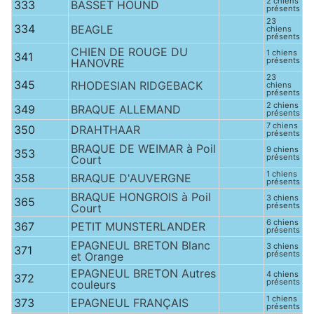
2 chiens
333
BASSET HOUND
présents
23
334
BEAGLE
chiens
présents
CHIEN DE ROUGE DU
1 chiens
341
présents
HANOVRE
23
345
RHODESIAN RIDGEBACK
chiens
présents
2 chiens
349
BRAQUE ALLEMAND
présents
7 chiens
350
DRAHTHAAR
présents
BRAQUE DE WEIMAR à Poil
9 chiens
353
présents
Court
1 chiens
358
BRAQUE D'AUVERGNE
présents
BRAQUE HONGROIS à Poil
3 chiens
365
présents
Court
6 chiens
367
PETIT MUNSTERLANDER
présents
EPAGNEUL BRETON Blanc
3 chiens
371
présents
et Orange
EPAGNEUL BRETON Autres
4 chiens
372
présents
couleurs
1 chiens
373
EPAGNEUL FRANÇAIS
présents