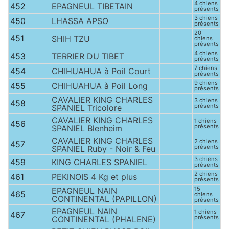
4 chiens
452
EPAGNEUL TIBETAIN
présents
3 chiens
450
LHASSA APSO
présents
20
451
SHIH TZU
chiens
présents
4 chiens
453
TERRIER DU TIBET
présents
7 chiens
454
CHIHUAHUA à Poil Court
présents
9 chiens
455
CHIHUAHUA à Poil Long
présents
CAVALIER KING CHARLES
3 chiens
458
présents
SPANIEL Tricolore
CAVALIER KING CHARLES
1 chiens
456
présents
SPANIEL Blenheim
CAVALIER KING CHARLES
2 chiens
457
présents
SPANIEL Ruby - Noir & Feu
3 chiens
459
KING CHARLES SPANIEL
présents
2 chiens
461
PEKINOIS 4 Kg et plus
présents
15
EPAGNEUL NAIN
465
chiens
CONTINENTAL (PAPILLON)
présents
EPAGNEUL NAIN
1 chiens
467
présents
CONTINENTAL (PHALENE)