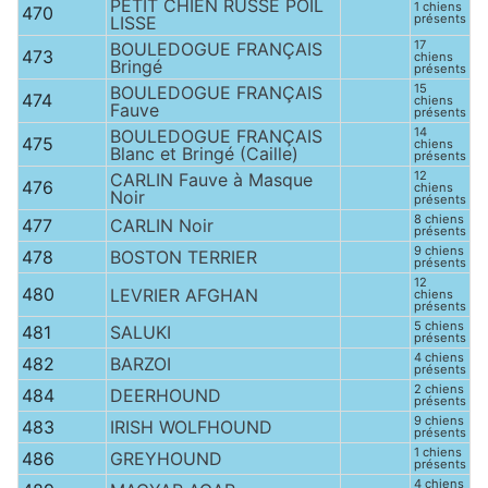
PETIT CHIEN RUSSE POIL
1 chiens
470
présents
LISSE
17
BOULEDOGUE FRANÇAIS
473
chiens
Bringé
présents
15
BOULEDOGUE FRANÇAIS
474
chiens
Fauve
présents
14
BOULEDOGUE FRANÇAIS
475
chiens
Blanc et Bringé (Caille)
présents
12
CARLIN Fauve à Masque
476
chiens
Noir
présents
8 chiens
477
CARLIN Noir
présents
9 chiens
478
BOSTON TERRIER
présents
12
480
LEVRIER AFGHAN
chiens
présents
5 chiens
481
SALUKI
présents
4 chiens
482
BARZOI
présents
2 chiens
484
DEERHOUND
présents
9 chiens
483
IRISH WOLFHOUND
présents
1 chiens
486
GREYHOUND
présents
4 chiens