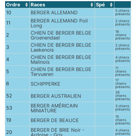
Ordre
Races
Spé
5 chiens
10
BERGER ALLEMAND
présents
BERGER ALLEMAND Poil
2 chiens
11
présents
Long
16
CHIEN DE BERGER BELGE
2
chiens
Groenendael
présents
CHIEN DE BERGER BELGE
2 chiens
3
présents
Laekenois
CHIEN DE BERGER BELGE
4 chiens
4
présents
Malinois
11
CHIEN DE BERGER BELGE
5
chiens
Tervueren
présents
17
6
SCHIPPERKE
chiens
présents
26
52
BERGER AUSTRALIEN
chiens
présents
BERGER AMÉRICAIN
3 chiens
53
présents
MINIATURE
15
19
BERGER DE BEAUCE
chiens
présents
BERGER DE BRIE Noir -
4 chiens
20
présents
Ardoise - Gris