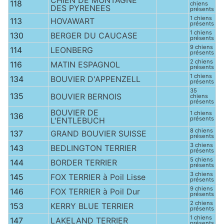
CHIEN DE MONTAGNE
118
chiens
DES PYRENEES
présents
1 chiens
113
HOVAWART
présents
1 chiens
130
BERGER DU CAUCASE
présents
9 chiens
114
LEONBERG
présents
2 chiens
116
MATIN ESPAGNOL
présents
1 chiens
134
BOUVIER D'APPENZELL
présents
35
135
BOUVIER BERNOIS
chiens
présents
BOUVIER DE
1 chiens
136
présents
L'ENTLEBUCH
8 chiens
137
GRAND BOUVIER SUISSE
présents
3 chiens
143
BEDLINGTON TERRIER
présents
5 chiens
144
BORDER TERRIER
présents
3 chiens
145
FOX TERRIER à Poil Lisse
présents
9 chiens
146
FOX TERRIER à Poil Dur
présents
2 chiens
153
KERRY BLUE TERRIER
présents
1 chiens
147
LAKELAND TERRIER
présents