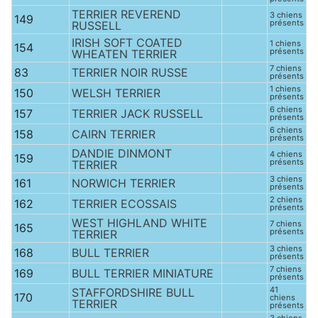
TERRIER REVEREND
3 chiens
149
présents
RUSSELL
IRISH SOFT COATED
1 chiens
154
présents
WHEATEN TERRIER
7 chiens
83
TERRIER NOIR RUSSE
présents
1 chiens
150
WELSH TERRIER
présents
6 chiens
157
TERRIER JACK RUSSELL
présents
6 chiens
158
CAIRN TERRIER
présents
DANDIE DINMONT
4 chiens
159
présents
TERRIER
3 chiens
161
NORWICH TERRIER
présents
2 chiens
162
TERRIER ECOSSAIS
présents
WEST HIGHLAND WHITE
7 chiens
165
présents
TERRIER
3 chiens
168
BULL TERRIER
présents
7 chiens
169
BULL TERRIER MINIATURE
présents
41
STAFFORDSHIRE BULL
170
chiens
TERRIER
présents