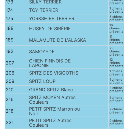
3 chiens
173
SILKY TERRIER
présents
1 chiens
174
TOY TERRIER
présents
5 chiens
175
YORKSHIRE TERRIER
présents
16
188
HUSKY DE SIBÉRIE
chiens
présents
11
189
MALAMUTE DE L'ALASKA
chiens
présents
29
192
SAMOYEDE
chiens
présents
12
CHIEN FINNOIS DE
207
chiens
LAPONIE
présents
1 chiens
206
SPITZ DES VISIGOTHS
présents
1 chiens
209
SPITZ LOUP
présents
2 chiens
210
GRAND SPITZ Blanc
présents
SPITZ MOYEN Autres
1 chiens
216
présents
Couleurs
PETIT SPITZ Marron ou
2 chiens
218
présents
Noir
PETIT SPITZ Autres
9 chiens
221
présents
Couleurs