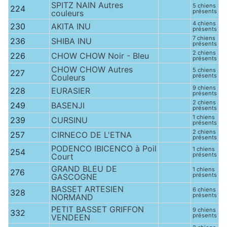
SPITZ NAIN Autres
5 chiens
224
présents
couleurs
4 chiens
230
AKITA INU
présents
7 chiens
236
SHIBA INU
présents
2 chiens
226
CHOW CHOW Noir - Bleu
présents
CHOW CHOW Autres
5 chiens
227
présents
Couleurs
9 chiens
228
EURASIER
présents
2 chiens
249
BASENJI
présents
1 chiens
239
CURSINU
présents
2 chiens
257
CIRNECO DE L'ETNA
présents
PODENCO IBICENCO à Poil
1 chiens
254
présents
Court
GRAND BLEU DE
1 chiens
276
présents
GASCOGNE
BASSET ARTESIEN
6 chiens
328
présents
NORMAND
PETIT BASSET GRIFFON
9 chiens
332
présents
VENDEEN