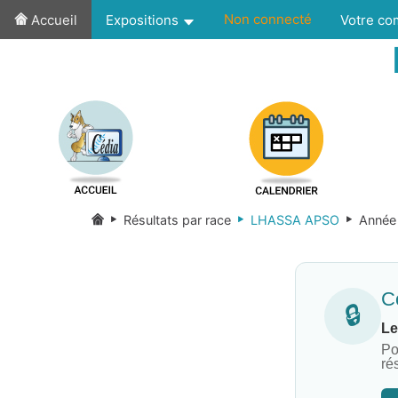
Non connecté
Accueil
Expositions
Votre c
Résultats par race
LHASSA APSO
Année
Co
🔒
Le
Po
ré