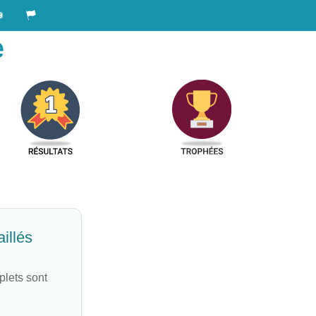
e
illés
plets sont