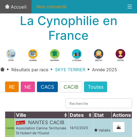
Non connecté
Accueil
La Cynophilie en
France
Résultats par race
SKYE TERRIER
Année 2025
RE
NE
CACS
CACIB
Toutes
Ville
Dates
Etat
Actions
NANTES CACIB
14/12/2025
Association Canine Territoriale
CACIB
Validés
St Hubert de l'Ouest