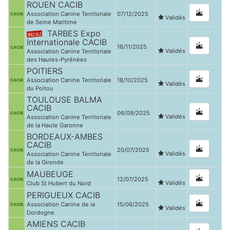
ROUEN CACIB
Association Canine Territoriale
07/12/2025
CACIB
Validés
de Seine Maritime
TARBES Expo
Internationale CACIB
16/11/2025
CACIB
Validés
Association Canine Territoriale
des Hautes-Pyrénées
POITIERS
Association Canine Territoriale
18/10/2025
CACIB
Validés
du Poitou
TOULOUSE BALMA
CACIB
06/09/2025
CACIB
Validés
Association Canine Territoriale
de la Haute Garonne
BORDEAUX-AMBES
CACIB
20/07/2025
CACIB
Validés
Association Canine Territoriale
de la Gironde
MAUBEUGE
12/07/2025
CACIB
Validés
Club St Hubert du Nord
PERIGUEUX CACIB
Association Canine de la
15/06/2025
CACIB
Validés
Dordogne
AMIENS CACIB