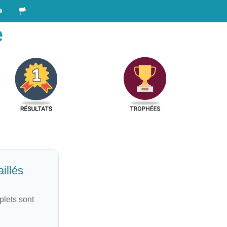
e
illés
plets sont