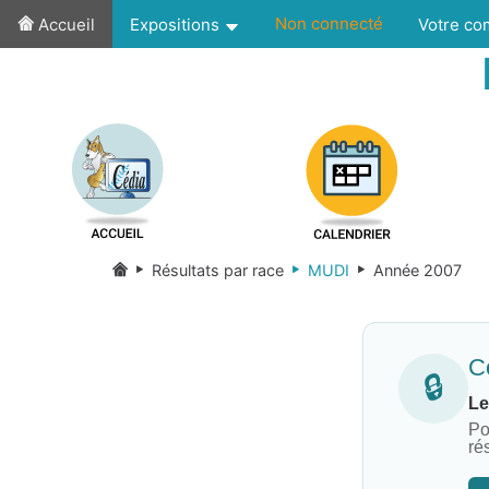
Non connecté
Accueil
Expositions
Votre c
Résultats par race
MUDI
Année 2007
Co
🔒
Le
Po
ré