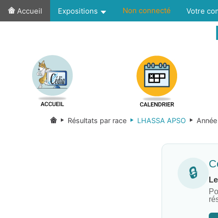
Non connecté
Accueil
Expositions
Votre c
Résultats par race
LHASSA APSO
Année
Co
🔒
Le
Po
ré