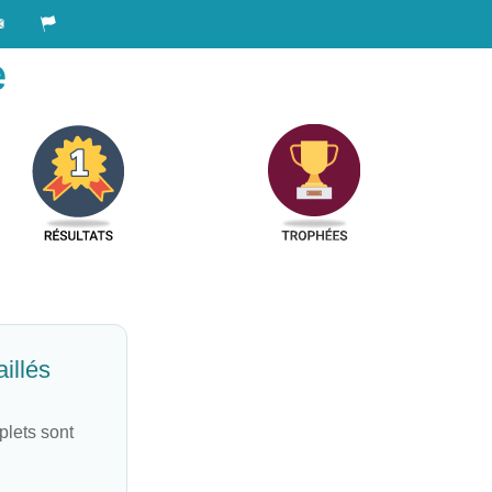
e
illés
plets sont