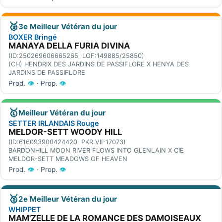
🥉
3e Meilleur Vétéran du jour
BOXER Bringé
MANAYA DELLA FURIA DIVINA
(ID:250269606665265 LOF:149885/25850)
(CH) HENDRIX DES JARDINS DE PASSIFLORE X HENYA DES
JARDINS DE PASSIFLORE
Prod.
👁
· Prop.
👁
🥇
Meilleur Vétéran du jour
SETTER IRLANDAIS Rouge
MELDOR-SETT WOODY HILL
(ID:616093900424420 PKR:VII-17073)
BARDONHILL MOON RIVER FLOWS INTO GLENLAIN X CIE
MELDOR-SETT MEADOWS OF HEAVEN
Prod.
👁
· Prop.
👁
🥈
2e Meilleur Vétéran du jour
WHIPPET
MAM'ZELLE DE LA ROMANCE DES DAMOISEAUX