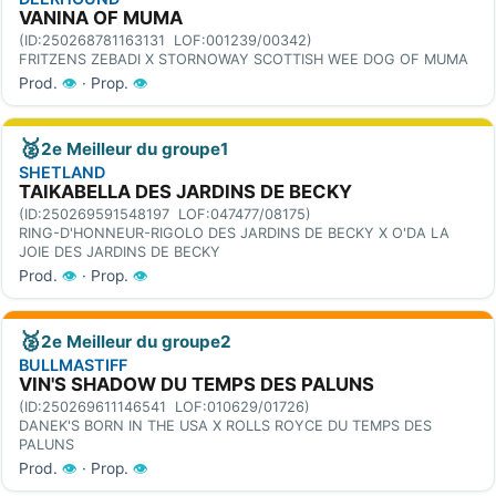
VANINA OF MUMA
(ID:250268781163131 LOF:001239/00342)
FRITZENS ZEBADI X STORNOWAY SCOTTISH WEE DOG OF MUMA
Prod.
👁
· Prop.
👁
🥈
2e Meilleur du groupe1
SHETLAND
TAIKABELLA DES JARDINS DE BECKY
(ID:250269591548197 LOF:047477/08175)
RING-D'HONNEUR-RIGOLO DES JARDINS DE BECKY X O'DA LA
JOIE DES JARDINS DE BECKY
Prod.
👁
· Prop.
👁
🥈
2e Meilleur du groupe2
BULLMASTIFF
VIN'S SHADOW DU TEMPS DES PALUNS
(ID:250269611146541 LOF:010629/01726)
DANEK'S BORN IN THE USA X ROLLS ROYCE DU TEMPS DES
PALUNS
Prod.
👁
· Prop.
👁