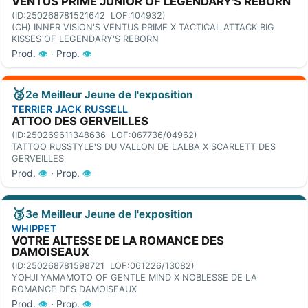
VENTUS PRIME JUNIOR OF LEGENDARY'S REBORN
(ID:250268781521642 LOF:104932)
(CH) INNER VISION'S VENTUS PRIME X TACTICAL ATTACK BIG
KISSES OF LEGENDARY'S REBORN
Prod.
👁
· Prop.
👁
🥈
2e Meilleur Jeune de l'exposition
TERRIER JACK RUSSELL
ATTOO DES GERVEILLES
(ID:250269611348636 LOF:067736/04962)
TATTOO RUSSTYLE'S DU VALLON DE L'ALBA X SCARLETT DES
GERVEILLES
Prod.
👁
· Prop.
👁
🥉
3e Meilleur Jeune de l'exposition
WHIPPET
VOTRE ALTESSE DE LA ROMANCE DES
DAMOISEAUX
(ID:250268781598721 LOF:061226/13082)
YOHJI YAMAMOTO OF GENTLE MIND X NOBLESSE DE LA
ROMANCE DES DAMOISEAUX
Prod.
👁
· Prop.
👁