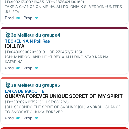
(ID:900217000319485 VDH:23ZS42U00169)
TAKE A CHANCE ON ME HAJAN POLONIA X SILVER WINHUNTERS
JULIETA
Prod.
👁
· Prop.
👁
🥉
3e Meilleur du groupe4
TECKEL NAIN Poil Ras
IDILLIYA
(ID:643099002020919 LOF:276453/51105)
(CH) MINIDOGLAND LIGHT REY X ALLURING STAR KARINA
KATARINA
Prod.
👁
· Prop.
👁
🥉
3e Meilleur du groupe5
LAIKA DE IAKOUTIE
OUKAYA FOREVER UNIQUE SECRET OF-MY SPIRIT
(ID:250269610752151 LOF:001224)
(CH) SECONDO THE SPIRIT OF SACHA X (CH) ANDKOLL SHANCE
TO SNOW AT OUKAYA FOREVER
Prod.
👁
· Prop.
👁