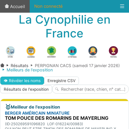
Non connecté
Accueil
La Cynophilie en
France
Résultats
PERPIGNAN CACS (samedi 17 janvier 2026)
Meilleurs de l'exposition
👁 Révéler les noms
Enregistre CSV
Résultats de l'exposition
🥇
Meilleur de l'exposition
BERGER AMÉRICAIN MINIATURE
TOM POUCE DES ROMARINS DE MAYERLING
(ID:250269591096820 LOF:016224/00983)
OUI NON PEUT ETRE TIMON DES ROMARINS DE MAYERLING X