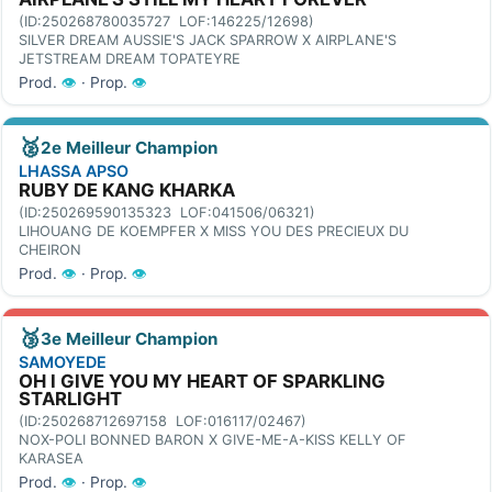
(ID:250268780035727 LOF:146225/12698)
SILVER DREAM AUSSIE'S JACK SPARROW X AIRPLANE'S
JETSTREAM DREAM TOPATEYRE
Prod.
👁
· Prop.
👁
🥈
2e Meilleur Champion
LHASSA APSO
RUBY DE KANG KHARKA
(ID:250269590135323 LOF:041506/06321)
LIHOUANG DE KOEMPFER X MISS YOU DES PRECIEUX DU
CHEIRON
Prod.
👁
· Prop.
👁
🥉
3e Meilleur Champion
SAMOYEDE
OH I GIVE YOU MY HEART OF SPARKLING
STARLIGHT
(ID:250268712697158 LOF:016117/02467)
NOX-POLI BONNED BARON X GIVE-ME-A-KISS KELLY OF
KARASEA
Prod.
👁
· Prop.
👁