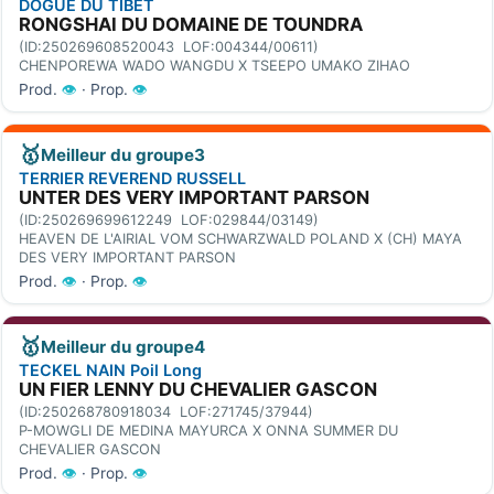
DOGUE DU TIBET
RONGSHAI DU DOMAINE DE TOUNDRA
(ID:250269608520043 LOF:004344/00611)
CHENPOREWA WADO WANGDU X TSEEPO UMAKO ZIHAO
Prod.
👁
· Prop.
👁
🥇
Meilleur du groupe3
TERRIER REVEREND RUSSELL
UNTER DES VERY IMPORTANT PARSON
(ID:250269699612249 LOF:029844/03149)
HEAVEN DE L'AIRIAL VOM SCHWARZWALD POLAND X (CH) MAYA
DES VERY IMPORTANT PARSON
Prod.
👁
· Prop.
👁
🥇
Meilleur du groupe4
TECKEL NAIN Poil Long
UN FIER LENNY DU CHEVALIER GASCON
(ID:250268780918034 LOF:271745/37944)
P-MOWGLI DE MEDINA MAYURCA X ONNA SUMMER DU
CHEVALIER GASCON
Prod.
👁
· Prop.
👁