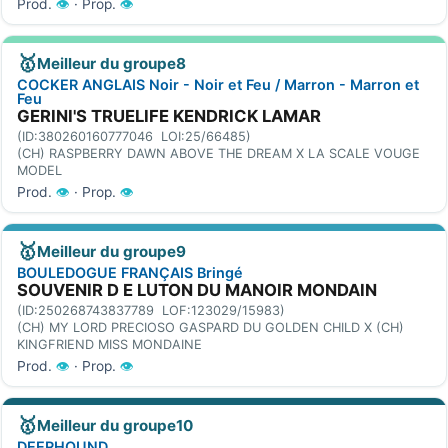
Prod.
👁
· Prop.
👁
🥇
Meilleur du groupe8
COCKER ANGLAIS Noir - Noir et Feu / Marron - Marron et
Feu
GERINI'S TRUELIFE KENDRICK LAMAR
(ID:380260160777046 LOI:25/66485)
(CH) RASPBERRY DAWN ABOVE THE DREAM X LA SCALE VOUGE
MODEL
Prod.
👁
· Prop.
👁
🥇
Meilleur du groupe9
BOULEDOGUE FRANÇAIS Bringé
SOUVENIR D E LUTON DU MANOIR MONDAIN
(ID:250268743837789 LOF:123029/15983)
(CH) MY LORD PRECIOSO GASPARD DU GOLDEN CHILD X (CH)
KINGFRIEND MISS MONDAINE
Prod.
👁
· Prop.
👁
🥇
Meilleur du groupe10
DEERHOUND