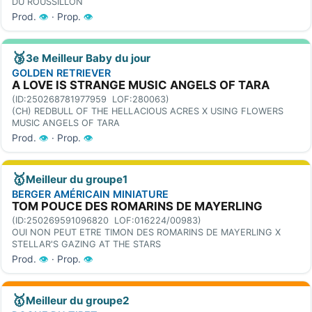
DU ROUSSILLON
Prod.
👁
· Prop.
👁
🥉
3e Meilleur Baby du jour
GOLDEN RETRIEVER
A LOVE IS STRANGE MUSIC ANGELS OF TARA
(ID:250268781977959 LOF:280063)
(CH) REDBULL OF THE HELLACIOUS ACRES X USING FLOWERS
MUSIC ANGELS OF TARA
Prod.
👁
· Prop.
👁
🥇
Meilleur du groupe1
BERGER AMÉRICAIN MINIATURE
TOM POUCE DES ROMARINS DE MAYERLING
(ID:250269591096820 LOF:016224/00983)
OUI NON PEUT ETRE TIMON DES ROMARINS DE MAYERLING X
STELLAR'S GAZING AT THE STARS
Prod.
👁
· Prop.
👁
🥇
Meilleur du groupe2