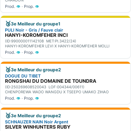
CHARDON
Prod.
👁
· Prop.
👁
🥉
3e Meilleur du groupe1
PULI Noir - Gris / Fauve clair
HANYI-KOROMFEHER INCI
(ID:990000011142108 MET:Pl.3422/24)
HANYI-KOROMFEHER LEVI X HANYI-KOROMFEHER MOLLI
Prod.
👁
· Prop.
👁
🥉
3e Meilleur du groupe2
DOGUE DU TIBET
RONGSHAI DU DOMAINE DE TOUNDRA
(ID:250269608520043 LOF:004344/00611)
CHENPOREWA WADO WANGDU X TSEEPO UMAKO ZIHAO
Prod.
👁
· Prop.
👁
🥉
3e Meilleur du groupe2
SCHNAUZER NAIN Noir Argent
SILVER WINHUNTERS RUBY