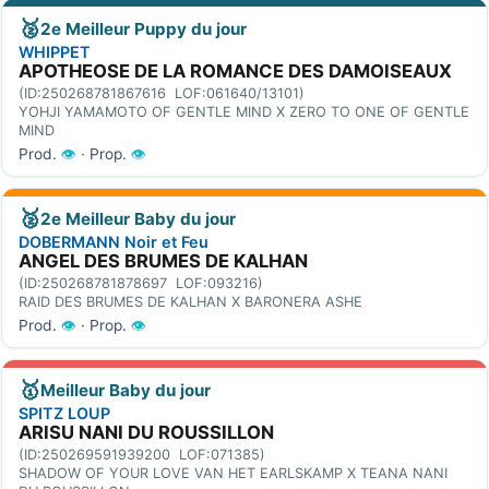
🥈
2e Meilleur Puppy du jour
WHIPPET
APOTHEOSE DE LA ROMANCE DES DAMOISEAUX
(ID:250268781867616 LOF:061640/13101)
YOHJI YAMAMOTO OF GENTLE MIND X ZERO TO ONE OF GENTLE
MIND
Prod.
👁
· Prop.
👁
🥈
2e Meilleur Baby du jour
DOBERMANN Noir et Feu
ANGEL DES BRUMES DE KALHAN
(ID:250268781878697 LOF:093216)
RAID DES BRUMES DE KALHAN X BARONERA ASHE
Prod.
👁
· Prop.
👁
🥇
Meilleur Baby du jour
SPITZ LOUP
ARISU NANI DU ROUSSILLON
(ID:250269591939200 LOF:071385)
SHADOW OF YOUR LOVE VAN HET EARLSKAMP X TEANA NANI