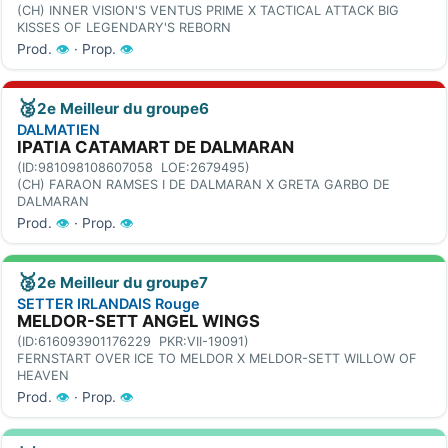
(CH) INNER VISION'S VENTUS PRIME X TACTICAL ATTACK BIG
KISSES OF LEGENDARY'S REBORN
Prod.
👁
· Prop.
👁
🥈
2e Meilleur du groupe6
DALMATIEN
IPATIA CATAMART DE DALMARAN
(ID:981098108607058 LOE:2679495)
(CH) FARAON RAMSES I DE DALMARAN X GRETA GARBO DE
DALMARAN
Prod.
👁
· Prop.
👁
🥈
2e Meilleur du groupe7
SETTER IRLANDAIS Rouge
MELDOR-SETT ANGEL WINGS
(ID:616093901176229 PKR:VII-19091)
FERNSTART OVER ICE TO MELDOR X MELDOR-SETT WILLOW OF
HEAVEN
Prod.
👁
· Prop.
👁