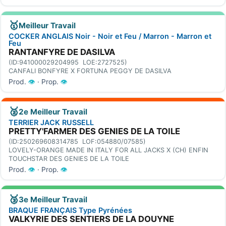
🥇
Meilleur Travail
COCKER ANGLAIS Noir - Noir et Feu / Marron - Marron et
Feu
RANTANFYRE DE DASILVA
(ID:941000029204995 LOE:2727525)
CANFALI BONFYRE X FORTUNA PEGGY DE DASILVA
Prod.
👁
· Prop.
👁
🥈
2e Meilleur Travail
TERRIER JACK RUSSELL
PRETTY'FARMER DES GENIES DE LA TOILE
(ID:250269608314785 LOF:054880/07585)
LOVELY-ORANGE MADE IN ITALY FOR ALL JACKS X (CH) ENFIN
TOUCHSTAR DES GENIES DE LA TOILE
Prod.
👁
· Prop.
👁
🥉
3e Meilleur Travail
BRAQUE FRANÇAIS Type Pyrénées
VALKYRIE DES SENTIERS DE LA DOUYNE