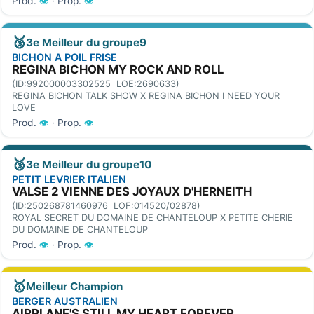
Prod.
👁
· Prop.
👁
🥉
3e Meilleur du groupe9
BICHON A POIL FRISE
REGINA BICHON MY ROCK AND ROLL
(ID:992000003302525 LOE:2690633)
REGINA BICHON TALK SHOW X REGINA BICHON I NEED YOUR
LOVE
Prod.
👁
· Prop.
👁
🥉
3e Meilleur du groupe10
PETIT LEVRIER ITALIEN
VALSE 2 VIENNE DES JOYAUX D'HERNEITH
(ID:250268781460976 LOF:014520/02878)
ROYAL SECRET DU DOMAINE DE CHANTELOUP X PETITE CHERIE
DU DOMAINE DE CHANTELOUP
Prod.
👁
· Prop.
👁
🥇
Meilleur Champion
BERGER AUSTRALIEN
AIRPLANE'S STILL MY HEART FOREVER