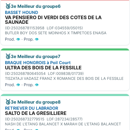
🥉
3e Meilleur du groupe6
BASSET HOUND
VA PENSIERO DI VERDI DES COTES DE LA
SAUNADE
(ID:250268781153958 LOF:034559/05015)
BUTLER BOY DOS SETE MOINHOS X TIMPETOES ENAISA
Prod.
👁
· Prop.
👁
🥉
3e Meilleur du groupe7
BRAQUE HONGROIS à Poil Court
ULTRA DES BOIS DE LA FESSILLE
(ID:250268780645054 LOF:009838/01739)
TISZATAJI VADASZ FRANZ X ROMANCE DES BOIS DE LA FESSILLE
Prod.
👁
· Prop.
👁
🥉
3e Meilleur du groupe8
RETRIEVER DU LABRADOR
SALTO DE LA GRESILLIERE
(ID:250268732779515 LOF:287234/28577)
NASH DE L'ETANG BALANCET X MARAH DE L'ETANG BALANCET