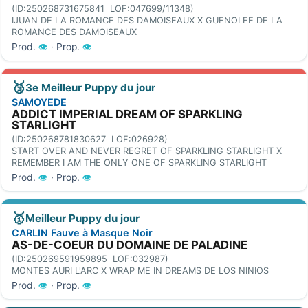
(ID:250268731675841 LOF:047699/11348)
IJUAN DE LA ROMANCE DES DAMOISEAUX X GUENOLEE DE LA
ROMANCE DES DAMOISEAUX
Prod.
👁
· Prop.
👁
🥉
3e Meilleur Puppy du jour
SAMOYEDE
ADDICT IMPERIAL DREAM OF SPARKLING
STARLIGHT
(ID:250268781830627 LOF:026928)
START OVER AND NEVER REGRET OF SPARKLING STARLIGHT X
REMEMBER I AM THE ONLY ONE OF SPARKLING STARLIGHT
Prod.
👁
· Prop.
👁
🥇
Meilleur Puppy du jour
CARLIN Fauve à Masque Noir
AS-DE-COEUR DU DOMAINE DE PALADINE
(ID:250269591959895 LOF:032987)
MONTES AURI L'ARC X WRAP ME IN DREAMS DE LOS NINIOS
Prod.
👁
· Prop.
👁