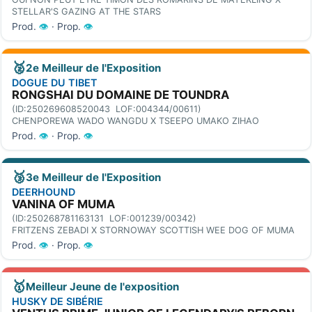
STELLAR'S GAZING AT THE STARS
Prod.
👁
· Prop.
👁
🥈
2e Meilleur de l'Exposition
DOGUE DU TIBET
RONGSHAI DU DOMAINE DE TOUNDRA
(ID:250269608520043 LOF:004344/00611)
CHENPOREWA WADO WANGDU X TSEEPO UMAKO ZIHAO
Prod.
👁
· Prop.
👁
🥉
3e Meilleur de l'Exposition
DEERHOUND
VANINA OF MUMA
(ID:250268781163131 LOF:001239/00342)
FRITZENS ZEBADI X STORNOWAY SCOTTISH WEE DOG OF MUMA
Prod.
👁
· Prop.
👁
🥇
Meilleur Jeune de l'exposition
HUSKY DE SIBÉRIE