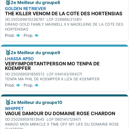
🥈
2e Meilleur du groupe8
GOLDEN RETRIEVER
THE KILLER VENOM DE LA COTE DES HORTENSIAS
(ID:250269610236767 LOF:226866/21281)
GRAND GOLD FAMILY MAXWELL II X MADELEINE DE LA COTE DES
HORTENSIAS
Prod.
👁
· Prop.
👁
🥈
2e Meilleur du groupe9
LHASSA APSO
VERYIMPORTANTPERSON MO TENPA DE
KOEMPFER
(ID:250269591856513 LOF:044143/06427)
TENPA MA PHIL DE KOEMPFER X LIZA DE KOEMPFER
Prod.
👁
· Prop.
👁
🥈
2e Meilleur du groupe10
WHIPPET
VAGUE DAMOUR DU DOMAINE ROSE CHARDON
(ID:250269591813645 LOF:060141/12947)
AMADO MON MIRACLE X TIME OFF MY LIFE DU DOMAINE ROSE