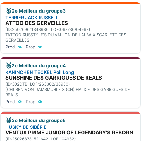
🥈
2e Meilleur du groupe3
TERRIER JACK RUSSELL
ATTOO DES GERVEILLES
(ID:250269611348636 LOF:067736/04962)
TATTOO RUSSTYLE'S DU VALLON DE L'ALBA X SCARLETT DES
GERVEILLES
Prod.
👁
· Prop.
👁
🥈
2e Meilleur du groupe4
KANINCHEN TECKEL Poil Long
SUNSHINE DES GARRIGUES DE REALS
(ID:302DTB LOF:263302/36950)
(CH) BEN VON DAMSMUHLE X (CH) HALICE DES GARRIGUES DE
REALS
Prod.
👁
· Prop.
👁
🥈
2e Meilleur du groupe5
HUSKY DE SIBÉRIE
VENTUS PRIME JUNIOR OF LEGENDARY'S REBORN
(ID:250268781521642 LOF:104932)