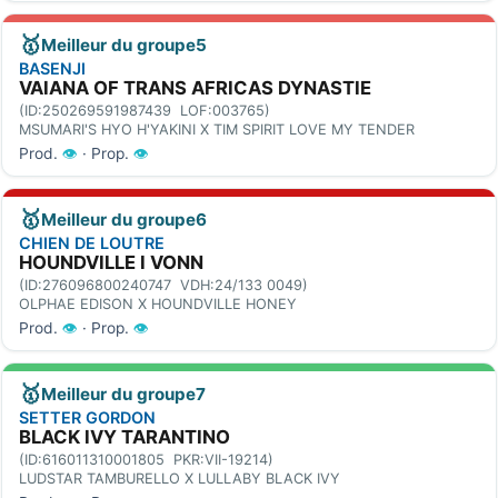
🥇
Meilleur du groupe5
BASENJI
VAIANA OF TRANS AFRICAS DYNASTIE
(ID:250269591987439 LOF:003765)
MSUMARI'S HYO H'YAKINI X TIM SPIRIT LOVE MY TENDER
Prod.
👁
· Prop.
👁
🥇
Meilleur du groupe6
CHIEN DE LOUTRE
HOUNDVILLE I VONN
(ID:276096800240747 VDH:24/133 0049)
OLPHAE EDISON X HOUNDVILLE HONEY
Prod.
👁
· Prop.
👁
🥇
Meilleur du groupe7
SETTER GORDON
BLACK IVY TARANTINO
(ID:616011310001805 PKR:VII-19214)
LUDSTAR TAMBURELLO X LULLABY BLACK IVY