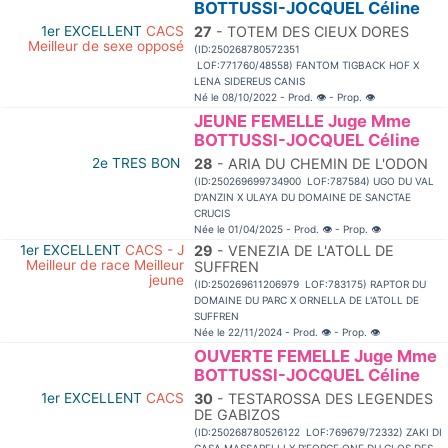
BOTTUSSI-JOCQUEL Céline
1er EXCELLENT
CACS
27
- TOTEM DES CIEUX DORES
Meilleur de sexe opposé
(ID:250268780572351
LOF:771760/48558) FANTOM TIGBACK HOF X
LENA SIDEREUS CANIS
Né le 08/10/2022 - Prod.
👁
- Prop.
👁
JEUNE FEMELLE Juge Mme
BOTTUSSI-JOCQUEL Céline
2e TRES BON
28
- ARIA DU CHEMIN DE L'ODON
(ID:250269699734900 LOF:787584) UGO DU VAL
D'ANZIN X ULAYA DU DOMAINE DE SANCTAE
CRUCIS
Née le 01/04/2025 - Prod.
👁
- Prop.
👁
1er EXCELLENT
CACS - J
29
- VENEZIA DE L'ATOLL DE
Meilleur de race Meilleur
SUFFREN
jeune
(ID:250269611206979 LOF:783175) RAPTOR DU
DOMAINE DU PARC X ORNELLA DE L'ATOLL DE
SUFFREN
Née le 22/11/2024 - Prod.
👁
- Prop.
👁
OUVERTE FEMELLE Juge Mme
BOTTUSSI-JOCQUEL Céline
1er EXCELLENT
CACS
30
- TESTAROSSA DES LEGENDES
DE GABIZOS
(ID:250268780526122 LOF:769679/72332) ZAKI DI