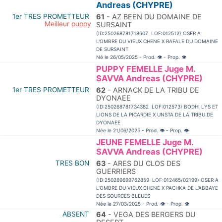
Andreas (CHYPRE)
1er TRES PROMETTEUR
61
- AZ BEEN DU DOMAINE DE
Meilleur puppy
SURSAINT
(ID:250268781718607 LOF:012512) OSER A
L'OMBRE DU VIEUX CHENE X RAFALE DU DOMAINE
DE SURSAINT
Né le 26/05/2025 - Prod.
👁
- Prop.
👁
PUPPY FEMELLE Juge M.
SAVVA Andreas (CHYPRE)
1er TRES PROMETTEUR
62
- ARNACK DE LA TRIBU DE
DYONAEE
(ID:250268781734382 LOF:012573) BODHI LYS ET
LIONS DE LA PICARDIE X UNSTA DE LA TRIBU DE
DYONAEE
Née le 21/06/2025 - Prod.
👁
- Prop.
👁
JEUNE FEMELLE Juge M.
SAVVA Andreas (CHYPRE)
TRES BON
63
- ARES DU CLOS DES
GUERRIERS
(ID:250269699762859 LOF:012465/02199) OSER A
L'OMBRE DU VIEUX CHENE X PACHKA DE L'ABBAYE
DES SOURCES BLEUES
Née le 27/03/2025 - Prod.
👁
- Prop.
👁
ABSENT
64
- VEGA DES BERGERS DU