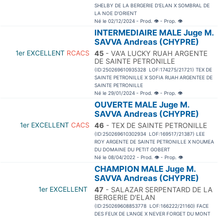
SHELBY DE LA BERGERIE D'ELAN X SOMBRAL DE
LA NOE D'ORIENT
Né le 02/12/2024 - Prod.
👁
- Prop.
👁
INTERMEDIAIRE MALE Juge M.
SAVVA Andreas (CHYPRE)
1er EXCELLENT
RCACS
45
- VA'A LUCKY RUAH ARGENTE
DE SAINTE PETRONILLE
(ID:250269610935328 LOF:174275/21721) TEX DE
SAINTE PETRONILLE X SOFIA RUAH ARGENTEE DE
SAINTE PETRONILLE
Né le 29/01/2024 - Prod.
👁
- Prop.
👁
OUVERTE MALE Juge M.
SAVVA Andreas (CHYPRE)
1er EXCELLENT
CACS
46
- TEX DE SAINTE PETRONILLE
(ID:250269610302934 LOF:169517/21387) LEE
ROY ARGENTE DE SAINTE PETRONILLE X NOUMEA
DU DOMAINE DU PETIT GOBERT
Né le 08/04/2022 - Prod.
👁
- Prop.
👁
CHAMPION MALE Juge M.
SAVVA Andreas (CHYPRE)
1er EXCELLENT
47
- SALAZAR SERPENTARD DE LA
BERGERIE D'ELAN
(ID:250269608853778 LOF:166222/21160) FACE
DES FEUX DE L'ANGE X NEVER FORGET DU MONT