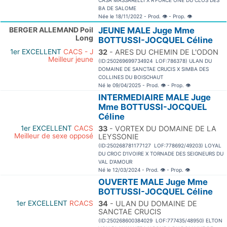
CASA MASSARELLI X R'FORCE ONE DU CLOS DES
BA DE SALOME
Née le 18/11/2022 - Prod.
👁
- Prop.
👁
BERGER ALLEMAND Poil
JEUNE MALE Juge Mme
Long
BOTTUSSI-JOCQUEL Céline
1er EXCELLENT
CACS - J
32
- ARES DU CHEMIN DE L'ODON
Meilleur jeune
(ID:250269699734924 LOF:786378) ULAN DU
DOMAINE DE SANCTAE CRUCIS X SIMBA DES
COLLINES DU BOISCHAUT
Né le 09/04/2025 - Prod.
👁
- Prop.
👁
INTERMEDIAIRE MALE Juge
Mme BOTTUSSI-JOCQUEL
Céline
1er EXCELLENT
CACS
33
- VORTEX DU DOMAINE DE LA
Meilleur de sexe opposé
LEYSSONIE
(ID:250268781177127 LOF:778692/49203) LOYAL
DU CROC D'IVOIRE X TORNADE DES SEIGNEURS DU
VAL D'AMOUR
Né le 12/03/2024 - Prod.
👁
- Prop.
👁
OUVERTE MALE Juge Mme
BOTTUSSI-JOCQUEL Céline
1er EXCELLENT
RCACS
34
- ULAN DU DOMAINE DE
SANCTAE CRUCIS
(ID:250268600384029 LOF:777435/48950) ELTON