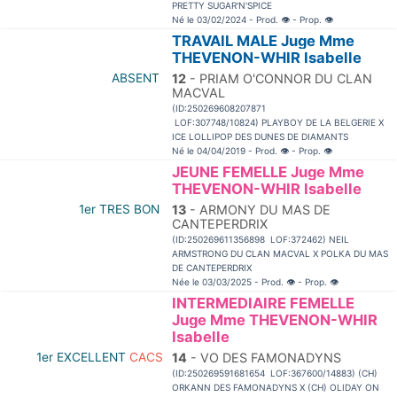
PRETTY SUGAR'N'SPICE
Né le 03/02/2024 - Prod.
👁
- Prop.
👁
TRAVAIL MALE Juge Mme
THEVENON-WHIR Isabelle
ABSENT
12
- PRIAM O'CONNOR DU CLAN
MACVAL
(ID:250269608207871
LOF:307748/10824) PLAYBOY DE LA BELGERIE X
ICE LOLLIPOP DES DUNES DE DIAMANTS
Né le 04/04/2019 - Prod.
👁
- Prop.
👁
JEUNE FEMELLE Juge Mme
THEVENON-WHIR Isabelle
1er TRES BON
13
- ARMONY DU MAS DE
CANTEPERDRIX
(ID:250269611356898 LOF:372462) NEIL
ARMSTRONG DU CLAN MACVAL X POLKA DU MAS
DE CANTEPERDRIX
Née le 03/03/2025 - Prod.
👁
- Prop.
👁
INTERMEDIAIRE FEMELLE
Juge Mme THEVENON-WHIR
Isabelle
1er EXCELLENT
CACS
14
- VO DES FAMONADYNS
(ID:250269591681654 LOF:367600/14883) (CH)
ORKANN DES FAMONADYNS X (CH) OLIDAY ON