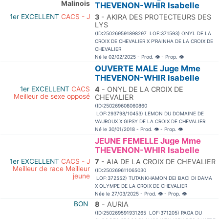
Malinois
THEVENON-WHIR Isabelle
1er EXCELLENT
CACS - J
3
- AKIRA DES PROTECTEURS DES
LYS
(ID:250269591898297 LOF:371593) ONYL DE LA
CROIX DE CHEVALIER X P'RAINHA DE LA CROIX DE
CHEVALIER
Né le 02/02/2025 - Prod.
👁
- Prop.
👁
OUVERTE MALE Juge Mme
THEVENON-WHIR Isabelle
1er EXCELLENT
CACS
4
- ONYL DE LA CROIX DE
Meilleur de sexe opposé
CHEVALIER
(ID:250269608060860
LOF:293798/10453) LEMON DU DOMAINE DE
VAUROUX X GIPSY DE LA CROIX DE CHEVALIER
Né le 30/01/2018 - Prod.
👁
- Prop.
👁
JEUNE FEMELLE Juge Mme
THEVENON-WHIR Isabelle
1er EXCELLENT
CACS - J
7
- AIA DE LA CROIX DE CHEVALIER
Meilleur de race Meilleur
(ID:250269611065030
jeune
LOF:372552) TUTANKHAMON DEI BACI DI DAMA
X OLYMPE DE LA CROIX DE CHEVALIER
Née le 27/03/2025 - Prod.
👁
- Prop.
👁
BON
8
- AURIA
(ID:250269591931265 LOF:371205) PAGA DU