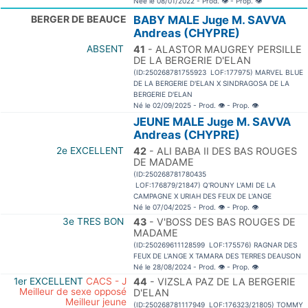
Née le 08/01/2022 - Prod.
👁
- Prop.
👁
BERGER DE BEAUCE
BABY MALE Juge M. SAVVA
Andreas (CHYPRE)
ABSENT
41
- ALASTOR MAUGREY PERSILLE
DE LA BERGERIE D'ELAN
(ID:250268781755923 LOF:177975) MARVEL BLUE
DE LA BERGERIE D'ELAN X SINDRAGOSA DE LA
BERGERIE D'ELAN
Né le 02/09/2025 - Prod.
👁
- Prop.
👁
JEUNE MALE Juge M. SAVVA
Andreas (CHYPRE)
2e EXCELLENT
42
- ALI BABA II DES BAS ROUGES
DE MADAME
(ID:250268781780435
LOF:176879/21847) Q'ROUNY L'AMI DE LA
CAMPAGNE X URIAH DES FEUX DE L'ANGE
Né le 07/04/2025 - Prod.
👁
- Prop.
👁
3e TRES BON
43
- V'BOSS DES BAS ROUGES DE
MADAME
(ID:250269611128599 LOF:175576) RAGNAR DES
FEUX DE L'ANGE X TAMARA DES TERRES DEAUSON
Né le 28/08/2024 - Prod.
👁
- Prop.
👁
1er EXCELLENT
CACS - J
44
- VIZSLA PAZ DE LA BERGERIE
Meilleur de sexe opposé
D'ELAN
Meilleur jeune
(ID:250268781117949 LOF:176323/21805) TOMMY