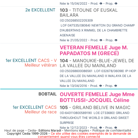
Née le 15/04/2022 - Prod.
👁
- Prop.
👁
2e EXCELLENT
103
- TITOUNE OF EUSKAL
BAILARA
(ID:250268502205309
LOF:047535/08064) NEWTON DU GRAND CHAMP
D'AUBERTANS X RIMMEL DE LA CHAMBRETTE
AGENAISE
Née le 21/05/2022 - Prod.
👁
- Prop.
👁
VETERAN FEMELLE Juge M.
PAPADATOS M (GRECE)
1er EXCELLENT
CACS - V
104
- MANOUKIE-BLUE-JEWEL DE
Meilleur vétéran
LA VALLEE DU MAINLAND
(ID:250268600086561 LOF:032678/06098) IP-HOP
DE LA VALLEE DU MAINLAND X IMALAYA DE LA
VALLEE DU MAINLAND
Née le 13/04/2016 - Prod.
👁
- Prop.
👁
BOBTAIL
OUVERTE FEMELLE Juge Mme
BOTTUSSI-JOCQUEL Céline
1er EXCELLENT
CACS
105
- GRILAND BELIVE IN MAGIC
Meilleur de race
(ID:643110800589190 LOE:2733680) GRILAND
THROUGHOUT THE WORLD X GRILAND SWEET
SURPRISE
Née le 12/12/2023 - Prod.
👁
- Prop.
👁
Haut de page
-
Cedia
- Editions Maradi -
Mentions légales
-
Politique de confidentialité
-
Copyright Cedia 1999-2026 -
Ce site utilise des cookies exemptés de la demande de
BULL TERRIER
JEUNE FEMELLE Juge M.
consentement quand vous êtes connecté