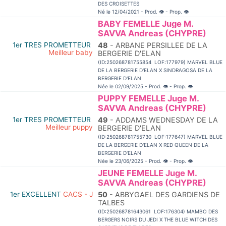
DES CROISETTES
Né le 12/04/2021 - Prod.
👁
- Prop.
👁
BABY FEMELLE Juge M.
SAVVA Andreas (CHYPRE)
1er TRES PROMETTEUR
48
- ARBANE PERSILLEE DE LA
Meilleur baby
BERGERIE D'ELAN
(ID:250268781755854 LOF:177979) MARVEL BLUE
DE LA BERGERIE D'ELAN X SINDRAGOSA DE LA
BERGERIE D'ELAN
Née le 02/09/2025 - Prod.
👁
- Prop.
👁
PUPPY FEMELLE Juge M.
SAVVA Andreas (CHYPRE)
1er TRES PROMETTEUR
49
- ADDAMS WEDNESDAY DE LA
Meilleur puppy
BERGERIE D'ELAN
(ID:250268781755730 LOF:177647) MARVEL BLUE
DE LA BERGERIE D'ELAN X RED QUEEN DE LA
BERGERIE D'ELAN
Née le 23/06/2025 - Prod.
👁
- Prop.
👁
JEUNE FEMELLE Juge M.
SAVVA Andreas (CHYPRE)
1er EXCELLENT
CACS - J
50
- ABBYGAEL DES GARDIENS DE
TALBES
(ID:250268781643061 LOF:176304) MAMBO DES
BERGERS NOIRS DU JEDI X THE BLUE WITCH DES