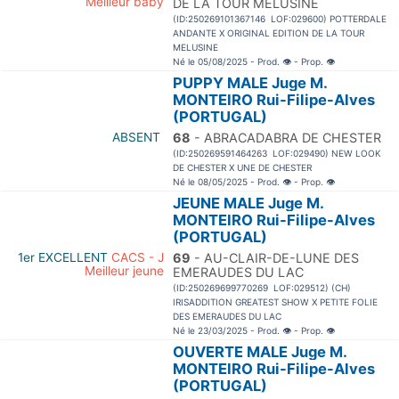
Meilleur baby
DE LA TOUR MELUSINE
(ID:250269101367146 LOF:029600) POTTERDALE
ANDANTE X ORIGINAL EDITION DE LA TOUR
MELUSINE
Né le 05/08/2025 - Prod.
👁
- Prop.
👁
PUPPY MALE Juge M.
MONTEIRO Rui-Filipe-Alves
(PORTUGAL)
ABSENT
68
- ABRACADABRA DE CHESTER
(ID:250269591464263 LOF:029490) NEW LOOK
DE CHESTER X UNE DE CHESTER
Né le 08/05/2025 - Prod.
👁
- Prop.
👁
JEUNE MALE Juge M.
MONTEIRO Rui-Filipe-Alves
(PORTUGAL)
1er EXCELLENT
CACS - J
69
- AU-CLAIR-DE-LUNE DES
Meilleur jeune
EMERAUDES DU LAC
(ID:250269699770269 LOF:029512) (CH)
IRISADDITION GREATEST SHOW X PETITE FOLIE
DES EMERAUDES DU LAC
Né le 23/03/2025 - Prod.
👁
- Prop.
👁
OUVERTE MALE Juge M.
MONTEIRO Rui-Filipe-Alves
(PORTUGAL)