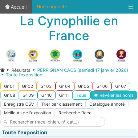
Non connecté
Accueil
La Cynophilie en
France
Résultats
PERPIGNAN CACS (samedi 17 janvier 2026)
Toute l'exposition
Gr 01
Gr 02
Gr 03
Gr 04
Gr 05
Gr 06
Gr 07
Gr 08
Gr 09
Gr 10
Gr 11
Tous
👁 Révéler les noms
Enregistre CSV
Trier par classement
Catalogue annoté
Meilleurs de l'exposition
Recherche Race
Toute l'exposition