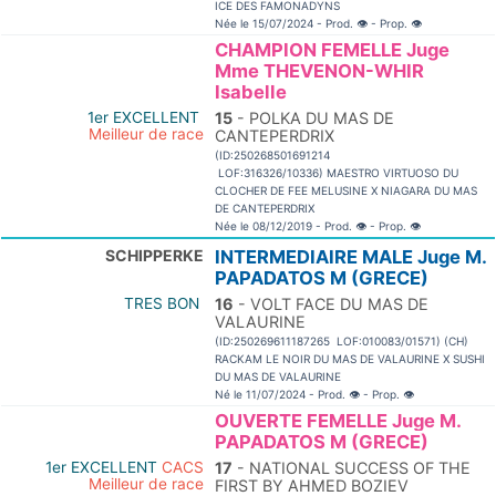
ICE DES FAMONADYNS
Née le 15/07/2024 - Prod.
👁
- Prop.
👁
CHAMPION FEMELLE Juge
Mme THEVENON-WHIR
Isabelle
1er EXCELLENT
15
- POLKA DU MAS DE
Meilleur de race
CANTEPERDRIX
(ID:250268501691214
LOF:316326/10336) MAESTRO VIRTUOSO DU
CLOCHER DE FEE MELUSINE X NIAGARA DU MAS
DE CANTEPERDRIX
Née le 08/12/2019 - Prod.
👁
- Prop.
👁
SCHIPPERKE
INTERMEDIAIRE MALE Juge M.
PAPADATOS M (GRECE)
TRES BON
16
- VOLT FACE DU MAS DE
VALAURINE
(ID:250269611187265 LOF:010083/01571) (CH)
RACKAM LE NOIR DU MAS DE VALAURINE X SUSHI
DU MAS DE VALAURINE
Né le 11/07/2024 - Prod.
👁
- Prop.
👁
OUVERTE FEMELLE Juge M.
PAPADATOS M (GRECE)
1er EXCELLENT
CACS
17
- NATIONAL SUCCESS OF THE
Meilleur de race
FIRST BY AHMED BOZIEV