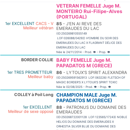
VETERAN FEMELLE Juge M.
MONTEIRO Rui-Filipe-Alves
(PORTUGAL)
1er EXCELLENT
CACS - V
85
- J'EN AI REVE DES
Meilleur vétéran
EMERAUDES DU LAC
(ID:250269810555149
LOF:026088/04292) H'OMBRE DU SOIR DES
EMERAUDES DU LAC X FLAGRANT DÉLICE DES
EMERAUDES DU LAC
Née le 24/11/2014 - Prod.
👁
- Prop.
👁
BORDER COLLIE
BABY FEMELLE Juge M.
PAPADATOS M (GRECE)
1er TRES PROMETTEUR
86
- LYTOUX'S SPIRIT ALEXANDRA
Meilleur baby
(ID:250269591562913 LOF:063226) FLETSCH OF
MAGIC BORDER'S X LYTOUX'S SPIRIT TOXIC
Née le 02/08/2025 - Prod.
👁
- Prop.
👁
COLLEY à Poil Long
CHAMPION MALE Juge M.
PAPADATOS M (GRECE)
1er EXCELLENT
88
- PATRONUS DU DOMAINE DES
Meilleur de sexe opposé
EMERAUDES
(ID:250268722001128 LOF:123565/17243) NOBLE
HELIOS DU DOMAINE DES EMERAUDES X
ORHESTIA SILVER BLUE DU DOMAINE DES