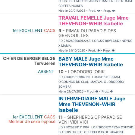
CLOS DES CROCS BLANCS X TAMSEN DES QUATRE
GRIFFES NOIRES
Née le 20/01/2025 - Prod.
👁
- Prop.
👁
TRAVAIL FEMELLE Juge Mme
THEVENON-WHIR Isabelle
1er EXCELLENT
CACS
9
- RIMAK DU PARADIS DES
GRENOUILLES
(ID:250269300012243 LOF:327189/14342) NEYKO
X MAMA
Née le 31/10/2020 - Prod.
👁
- Prop.
👁
CHIEN DE BERGER BELGE
BABY MALE Juge Mme
Tervueren
THEVENON-WHIR Isabelle
ABSENT
10
- LOBODORO IORIK
(ID:756095310194056 LOS:811511) PRIAM
O’CONNOR DU CLAN MACVAL X LOBODORO
SOMBRA
Né le 21/07/2025 - Prod.
👁
- Prop.
👁
INTERMEDIAIRE MALE Juge
Mme THEVENON-WHIR
Isabelle
1er EXCELLENT
CACS
11
- SHEPHERDS OF PARADISE
Meilleur de sexe opposé
VENI VIDI VICI
(ID:250268781111997 LOF:365017/14524) OXFORD
DU BOIS DU TOT X SHEPHERDS OF PARADISE