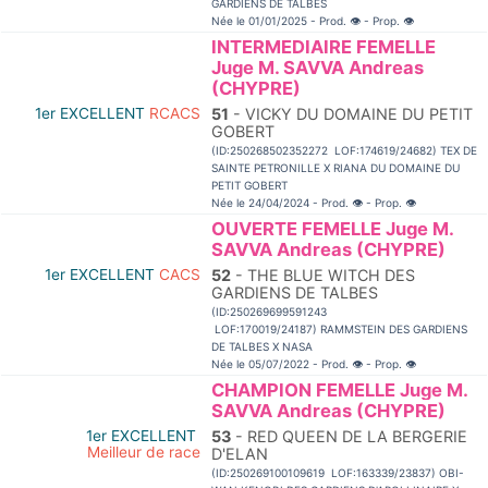
GARDIENS DE TALBES
Née le 01/01/2025 - Prod.
👁
- Prop.
👁
INTERMEDIAIRE FEMELLE
Juge M. SAVVA Andreas
(CHYPRE)
1er EXCELLENT
RCACS
51
- VICKY DU DOMAINE DU PETIT
GOBERT
(ID:250268502352272 LOF:174619/24682) TEX DE
SAINTE PETRONILLE X RIANA DU DOMAINE DU
PETIT GOBERT
Née le 24/04/2024 - Prod.
👁
- Prop.
👁
OUVERTE FEMELLE Juge M.
SAVVA Andreas (CHYPRE)
1er EXCELLENT
CACS
52
- THE BLUE WITCH DES
GARDIENS DE TALBES
(ID:250269699591243
LOF:170019/24187) RAMMSTEIN DES GARDIENS
DE TALBES X NASA
Née le 05/07/2022 - Prod.
👁
- Prop.
👁
CHAMPION FEMELLE Juge M.
SAVVA Andreas (CHYPRE)
1er EXCELLENT
53
- RED QUEEN DE LA BERGERIE
Meilleur de race
D'ELAN
(ID:250269100109619 LOF:163339/23837) OBI-