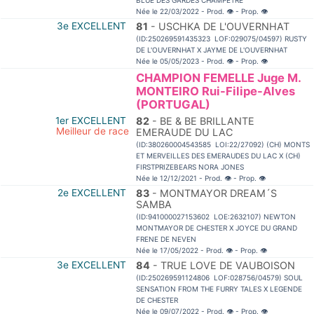
BLUE DES GARDES CHAMPETRE
Née le 22/03/2022 - Prod.
👁
- Prop.
👁
3e EXCELLENT
81
- USCHKA DE L'OUVERNHAT
(ID:250269591435323 LOF:029075/04597) RUSTY
DE L'OUVERNHAT X JAYME DE L'OUVERNHAT
Née le 05/05/2023 - Prod.
👁
- Prop.
👁
CHAMPION FEMELLE Juge M.
MONTEIRO Rui-Filipe-Alves
(PORTUGAL)
1er EXCELLENT
82
- BE & BE BRILLANTE
Meilleur de race
EMERAUDE DU LAC
(ID:380260004543585 LOI:22/27092) (CH) MONTS
ET MERVEILLES DES EMERAUDES DU LAC X (CH)
FIRSTPRIZEBEARS NORA JONES
Née le 12/12/2021 - Prod.
👁
- Prop.
👁
2e EXCELLENT
83
- MONTMAYOR DREAM´S
SAMBA
(ID:941000027153602 LOE:2632107) NEWTON
MONTMAYOR DE CHESTER X JOYCE DU GRAND
FRENE DE NEVEN
Née le 17/05/2022 - Prod.
👁
- Prop.
👁
3e EXCELLENT
84
- TRUE LOVE DE VAUBOISON
(ID:250269591124806 LOF:028756/04579) SOUL
SENSATION FROM THE FURRY TALES X LEGENDE
DE CHESTER
Née le 09/07/2022 - Prod.
👁
- Prop.
👁