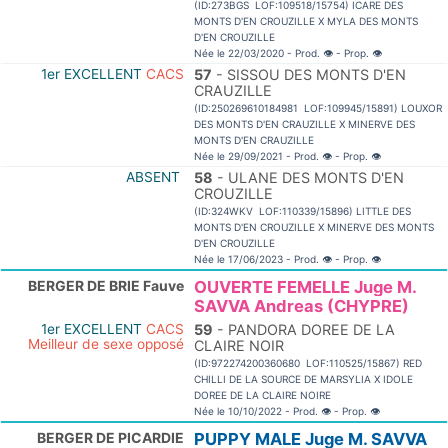
(ID:273BGS LOF:109518/15754) ICARE DES
MONTS D'EN CROUZILLE X MYLA DES MONTS
D'EN CROUZILLE
Née le 22/03/2020 - Prod.
👁
- Prop.
👁
1er EXCELLENT
CACS
57
- SISSOU DES MONTS D'EN
CRAUZILLE
(ID:250269610184981 LOF:109945/15891) LOUXOR
DES MONTS D'EN CRAUZILLE X MINERVE DES
MONTS D'EN CRAUZILLE
Née le 29/09/2021 - Prod.
👁
- Prop.
👁
ABSENT
58
- ULANE DES MONTS D'EN
CROUZILLE
(ID:324WKV LOF:110339/15896) LITTLE DES
MONTS D'EN CROUZILLE X MINERVE DES MONTS
D'EN CROUZILLE
Née le 17/06/2023 - Prod.
👁
- Prop.
👁
BERGER DE BRIE Fauve
OUVERTE FEMELLE Juge M.
SAVVA Andreas (CHYPRE)
1er EXCELLENT
CACS
59
- PANDORA DOREE DE LA
Meilleur de sexe opposé
CLAIRE NOIR
(ID:972274200360680 LOF:110525/15867) RED
CHILLI DE LA SOURCE DE MARSYLIA X IDOLE
DOREE DE LA CLAIRE NOIRE
Née le 10/10/2022 - Prod.
👁
- Prop.
👁
BERGER DE PICARDIE
PUPPY MALE Juge M. SAVVA