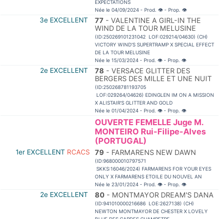
EXPECTATIONS
Née le 04/09/2024 - Prod.
👁
- Prop.
👁
3e EXCELLENT
77
- VALENTINE A GIRL-IN THE
WIND DE LA TOUR MELUSINE
(ID:250269101231042 LOF:029214/04630) (CH)
VICTORY WIND'S SUPERTRAMP X SPECIAL EFFECT
DE LA TOUR MELUSINE
Née le 15/03/2024 - Prod.
👁
- Prop.
👁
2e EXCELLENT
78
- VERSACE GLITTER DES
BERGERS DES MILLE ET UNE NUIT
(ID:250268781193705
LOF:029264/04626) EDINGLEN IM ON A MISSION
X ALISTAIR'S GLITTER AND GOLD
Née le 01/04/2024 - Prod.
👁
- Prop.
👁
OUVERTE FEMELLE Juge M.
MONTEIRO Rui-Filipe-Alves
(PORTUGAL)
1er EXCELLENT
RCACS
79
- FARMARENS NEW DAWN
(ID:968000010797571
SKKS:16046/2024) FARMARENS FOR YOUR EYES
ONLY X FARMARENS ETOILE DU NOUVEL AN
Née le 23/01/2024 - Prod.
👁
- Prop.
👁
2e EXCELLENT
80
- MONTMAYOR DREAM'S DANA
(ID:941010000216686 LOE:2627138) (CH)
NEWTON MONTMAYOR DE CHESTER X LOVELY