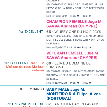
DESERT
(ID:250268502362886 LOF:012393) REQUIEM DE
L'AVOCAT DE LA TOUR X TORAH DES BERGERS DU
DESERT
Née le 15/12/2024 - Prod.
👁
- Prop.
👁
CHAMPION FEMELLE Juge M.
SAVVA Andreas (CHYPRE)
1er EXCELLENT
65
- W'UBBY ONE DU NOIR PAYS
(ID:981100006050987 LOSH:01373974) MAURICE
MON FILS DES BERGERS DU DESERT X U.P.-UP DU
NOIR PAYS
Née le 02/07/2023 - Prod.
👁
- Prop.
👁
VETERAN FEMELLE Juge M.
SAVVA Andreas (CHYPRE)
1er EXCELLENT
CACS - V
66
- LEIA DU DOMAINE DE
Meilleur de race Meilleur
SURSAINT
vétéran
(ID:250269811237810 LOF:010730/01986) FAFIOT
DU DOMAINE DE SURSAINT X HYPSO DU DOMAINE
DE SURSAINT
Née le 26/07/2015 - Prod.
👁
- Prop.
👁
COLLEY BARBU
BABY MALE Juge M.
MONTEIRO Rui-Filipe-Alves
(PORTUGAL)
1er TRES PROMETTEUR
67
- ANOTHER DAY-IN PARADISE