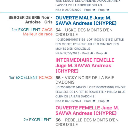
WAN KENOBI DES GARDIENS D'APOLLINAIRE X
LACOCA DE LA BERGERIE D'ELAN
Née le 26/05/2020 - Prod.
👁
- Prop.
👁
BERGER DE BRIE Noir -
OUVERTE MALE Juge M.
Ardoise - Gris
SAVVA Andreas (CHYPRE)
1er EXCELLENT
CACS
54
- USKO DES MONTS D'EN
Meilleur de race
CROUZILLE
(ID:250269101078192 LOF:110334/13185) LITTLE
DES MONTS D'EN CROUZILLE X MINERVE DES
MONTS D'EN CROUZILLE
Né le 17/06/2023 - Prod.
👁
- Prop.
👁
INTERMEDIAIRE FEMELLE
Juge M. SAVVA Andreas
(CHYPRE)
1er EXCELLENT
RCACS
55
- VICKY NOIRE DE LA BAIE
D'ADONIS
(ID:250269591349253 LOF:110609/15916) RENOIR
REGLISSE DE LA PETITE ROCHETTE X PHILEA BLUE
CLEM DE LA BAIE D'ADONIS
Née le 04/05/2024 - Prod.
👁
- Prop.
👁
OUVERTE FEMELLE Juge M.
SAVVA Andreas (CHYPRE)
2e EXCELLENT
56
- REBELLE DES MONTS D'EN
CROUZILLE