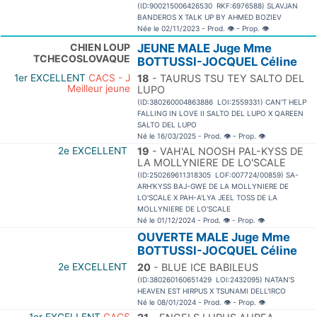
(ID:900215006426530 RKF:6976588) SLAVJAN
BANDEROS X TALK UP BY AHMED BOZIEV
Née le 02/11/2023 - Prod.
👁
- Prop.
👁
CHIEN LOUP
JEUNE MALE Juge Mme
TCHECOSLOVAQUE
BOTTUSSI-JOCQUEL Céline
1er EXCELLENT
CACS - J
18
- TAURUS TSU TEY SALTO DEL
Meilleur jeune
LUPO
(ID:380260004863886 LOI:2559331) CAN'T HELP
FALLING IN LOVE II SALTO DEL LUPO X QAREEN
SALTO DEL LUPO
Né le 16/03/2025 - Prod.
👁
- Prop.
👁
2e EXCELLENT
19
- VAH'AL NOOSH PAL-KYSS DE
LA MOLLYNIERE DE LO'SCALE
(ID:250269611318305 LOF:007724/00859) SA-
ARH'KYSS BAJ-GWE DE LA MOLLYNIERE DE
LO'SCALE X PAH-A'LYA JEEL TOSS DE LA
MOLLYNIERE DE LO'SCALE
Né le 01/12/2024 - Prod.
👁
- Prop.
👁
OUVERTE MALE Juge Mme
BOTTUSSI-JOCQUEL Céline
2e EXCELLENT
20
- BLUE ICE BABILEUS
(ID:380260160651429 LOI:2432095) NATAN'S
HEAVEN EST HIRPUS X TSUNAMI DELL'IRCO
Né le 08/01/2024 - Prod.
👁
- Prop.
👁