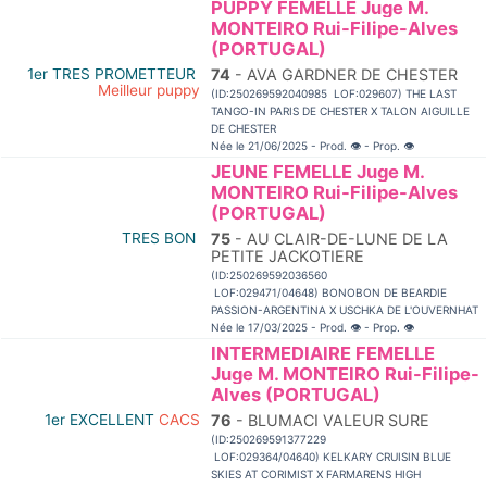
PUPPY FEMELLE Juge M.
MONTEIRO Rui-Filipe-Alves
(PORTUGAL)
1er TRES PROMETTEUR
74
- AVA GARDNER DE CHESTER
Meilleur puppy
(ID:250269592040985 LOF:029607) THE LAST
TANGO-IN PARIS DE CHESTER X TALON AIGUILLE
DE CHESTER
Née le 21/06/2025 - Prod.
👁
- Prop.
👁
JEUNE FEMELLE Juge M.
MONTEIRO Rui-Filipe-Alves
(PORTUGAL)
TRES BON
75
- AU CLAIR-DE-LUNE DE LA
PETITE JACKOTIERE
(ID:250269592036560
LOF:029471/04648) BONOBON DE BEARDIE
PASSION-ARGENTINA X USCHKA DE L'OUVERNHAT
Née le 17/03/2025 - Prod.
👁
- Prop.
👁
INTERMEDIAIRE FEMELLE
Juge M. MONTEIRO Rui-Filipe-
Alves (PORTUGAL)
1er EXCELLENT
CACS
76
- BLUMACI VALEUR SURE
(ID:250269591377229
LOF:029364/04640) KELKARY CRUISIN BLUE
SKIES AT CORIMIST X FARMARENS HIGH