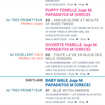
EMERAUDES
Né le 05/04/2019 - Prod.
👁
- Prop.
👁
PUPPY FEMELLE Juge M.
PAPADATOS M (GRECE)
1er TRES PROMETTEUR
89
- AMOUR GLOIRE ET BEAUTE
Meilleur puppy
OF RIVER TWEED
(ID:250268782033828 LOF:128286) UN SI SOIT JE
OF RIVER TWEED X UPTOWN GIRL DES
CONQUETES DE DON JUAN
Née le 09/07/2025 - Prod.
👁
- Prop.
👁
OUVERTE FEMELLE Juge M.
PAPADATOS M (GRECE)
1er EXCELLENT
CACS
90
- TOUTE LA VIE EN BLEUE DES
Meilleur de race
MILLE VERGERS
(ID:250269699565498 LOF:125999/21506) (CH)
LIKE HEAVEN'S CLOUDS OF EVERBLUE X (CH)
ORKA THE BLACK OCEAN DES MILLE VERGERS
Née le 10/03/2022 - Prod.
👁
- Prop.
👁
SHETLAND
BABY MALE Juge M.
PAPADATOS M (GRECE)
1er TRES PROMETTEUR
91
- BLUE WITCH AMAROK
(ID:250268781909671 LOF:054544) BLUE WITCH
TYSON X BLUE WITCH TAI-TAI
Né le 23/08/2025 - Prod.
👁
- Prop.
👁