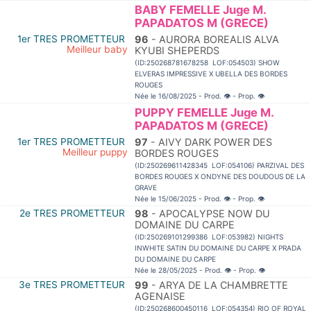
BABY FEMELLE Juge M.
PAPADATOS M (GRECE)
1er TRES PROMETTEUR
96
- AURORA BOREALIS ALVA
Meilleur baby
KYUBI SHEPERDS
(ID:250268781678258 LOF:054503) SHOW
ELVERAS IMPRESSIVE X UBELLA DES BORDES
ROUGES
Née le 16/08/2025 - Prod.
👁
- Prop.
👁
PUPPY FEMELLE Juge M.
PAPADATOS M (GRECE)
1er TRES PROMETTEUR
97
- AIVY DARK POWER DES
Meilleur puppy
BORDES ROUGES
(ID:250269611428345 LOF:054106) PARZIVAL DES
BORDES ROUGES X ONDYNE DES DOUDOUS DE LA
GRAVE
Née le 15/06/2025 - Prod.
👁
- Prop.
👁
2e TRES PROMETTEUR
98
- APOCALYPSE NOW DU
DOMAINE DU CARPE
(ID:250269101299386 LOF:053982) NIGHTS
INWHITE SATIN DU DOMAINE DU CARPE X PRADA
DU DOMAINE DU CARPE
Née le 28/05/2025 - Prod.
👁
- Prop.
👁
3e TRES PROMETTEUR
99
- ARYA DE LA CHAMBRETTE
AGENAISE
(ID:250268600450116 LOF:054354) RIO OF ROYAL