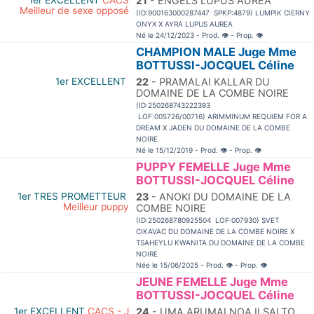
1er EXCELLENT
CACS
21
- ENGELS LUPUS AUREA
Meilleur de sexe opposé
(ID:900163000287447 SPKP:4879) LUMPIK CIERNY
ONYX X AYRA LUPUS AUREA
Né le 24/12/2023 - Prod.
👁
- Prop.
👁
CHAMPION MALE Juge Mme
BOTTUSSI-JOCQUEL Céline
1er EXCELLENT
22
- PRAMALAI KALLAR DU
DOMAINE DE LA COMBE NOIRE
(ID:250268743222393
LOF:005726/00716) ARIMMINUM REQUIEM FOR A
DREAM X JADEN DU DOMAINE DE LA COMBE
NOIRE
Né le 15/12/2019 - Prod.
👁
- Prop.
👁
PUPPY FEMELLE Juge Mme
BOTTUSSI-JOCQUEL Céline
1er TRES PROMETTEUR
23
- ANOKI DU DOMAINE DE LA
Meilleur puppy
COMBE NOIRE
(ID:250268780925504 LOF:007930) SVET
CIKAVAC DU DOMAINE DE LA COMBE NOIRE X
TSAHEYLU KWANITA DU DOMAINE DE LA COMBE
NOIRE
Née le 15/06/2025 - Prod.
👁
- Prop.
👁
JEUNE FEMELLE Juge Mme
BOTTUSSI-JOCQUEL Céline
1er EXCELLENT
CACS - J
24
- UMA ARUMAI NOA II SALTO