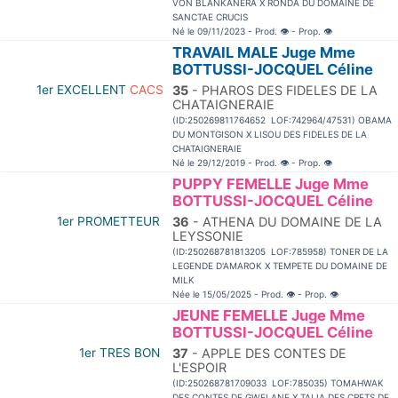
VON BLANKANERA X RONDA DU DOMAINE DE
SANCTAE CRUCIS
Né le 09/11/2023 - Prod.
👁
- Prop.
👁
TRAVAIL MALE Juge Mme
BOTTUSSI-JOCQUEL Céline
1er EXCELLENT
CACS
35
- PHAROS DES FIDELES DE LA
CHATAIGNERAIE
(ID:250269811764652 LOF:742964/47531) OBAMA
DU MONTGISON X LISOU DES FIDELES DE LA
CHATAIGNERAIE
Né le 29/12/2019 - Prod.
👁
- Prop.
👁
PUPPY FEMELLE Juge Mme
BOTTUSSI-JOCQUEL Céline
1er PROMETTEUR
36
- ATHENA DU DOMAINE DE LA
LEYSSONIE
(ID:250268781813205 LOF:785958) TONER DE LA
LEGENDE D'AMAROK X TEMPETE DU DOMAINE DE
MILK
Née le 15/05/2025 - Prod.
👁
- Prop.
👁
JEUNE FEMELLE Juge Mme
BOTTUSSI-JOCQUEL Céline
1er TRES BON
37
- APPLE DES CONTES DE
L'ESPOIR
(ID:250268781709033 LOF:785035) TOMAHWAK
DES CONTES DE GWELANE X TALIA DES CRETS DE