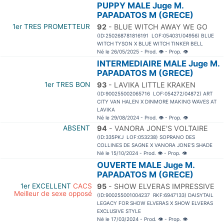
PUPPY MALE Juge M.
PAPADATOS M (GRECE)
1er TRES PROMETTEUR
92
- BLUE WITCH AWAY WE GO
(ID:250268781816191 LOF:054031/04956) BLUE
WITCH TYSON X BLUE WITCH TINKER BELL
Né le 26/05/2025 - Prod.
👁
- Prop.
👁
INTERMEDIAIRE MALE Juge M.
PAPADATOS M (GRECE)
1er TRES BON
93
- LAVIKA LITTLE KRAKEN
(ID:900255002065716 LOF:054272/04872) ART
CITY VAN HALEN X DINMORE MAKING WAVES AT
LAVIKA
Né le 29/08/2024 - Prod.
👁
- Prop.
👁
ABSENT
94
- VANORA JONE'S VOLTAIRE
(ID:335PKJ LOF:053238) SOPRANO DES
COLLINES DE SAGNE X VANORA JONE'S SHADE
Né le 15/10/2024 - Prod.
👁
- Prop.
👁
OUVERTE MALE Juge M.
PAPADATOS M (GRECE)
1er EXCELLENT
CACS
95
- SHOW ELVERAS IMPRESSIVE
Meilleur de sexe opposé
(ID:900255001004237 RKF:6947133) DAISYTAIL
LEGACY FOR SHOW ELVERAS X SHOW ELVERAS
EXCLUSIVE STYLE
Né le 17/03/2024 - Prod.
👁
- Prop.
👁