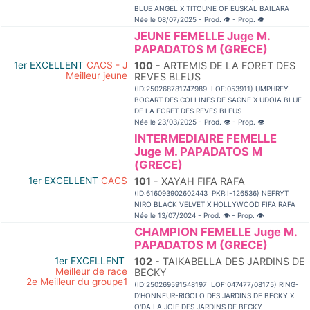
BLUE ANGEL X TITOUNE OF EUSKAL BAILARA
Née le 08/07/2025 - Prod.
👁
- Prop.
👁
JEUNE FEMELLE Juge M.
PAPADATOS M (GRECE)
1er EXCELLENT
CACS - J
100
- ARTEMIS DE LA FORET DES
Meilleur jeune
REVES BLEUS
(ID:250268781747989 LOF:053911) UMPHREY
BOGART DES COLLINES DE SAGNE X UDOIA BLUE
DE LA FORET DES REVES BLEUS
Née le 23/03/2025 - Prod.
👁
- Prop.
👁
INTERMEDIAIRE FEMELLE
Juge M. PAPADATOS M
(GRECE)
1er EXCELLENT
CACS
101
- XAYAH FIFA RAFA
(ID:616093902602443 PKR:I-126536) NEFRYT
NIRO BLACK VELVET X HOLLYWOOD FIFA RAFA
Née le 13/07/2024 - Prod.
👁
- Prop.
👁
CHAMPION FEMELLE Juge M.
PAPADATOS M (GRECE)
1er EXCELLENT
102
- TAIKABELLA DES JARDINS DE
Meilleur de race
BECKY
2e Meilleur du groupe1
(ID:250269591548197 LOF:047477/08175) RING-
D'HONNEUR-RIGOLO DES JARDINS DE BECKY X
O'DA LA JOIE DES JARDINS DE BECKY