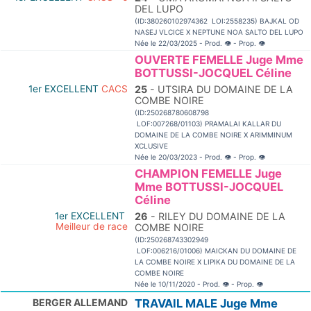
DEL LUPO
(ID:380260102974362 LOI:2558235) BAJKAL OD
NASEJ VLCICE X NEPTUNE NOA SALTO DEL LUPO
Née le 22/03/2025 - Prod.
👁
- Prop.
👁
OUVERTE FEMELLE Juge Mme
BOTTUSSI-JOCQUEL Céline
1er EXCELLENT
CACS
25
- UTSIRA DU DOMAINE DE LA
COMBE NOIRE
(ID:250268780608798
LOF:007268/01103) PRAMALAI KALLAR DU
DOMAINE DE LA COMBE NOIRE X ARIMMINUM
XCLUSIVE
Née le 20/03/2023 - Prod.
👁
- Prop.
👁
CHAMPION FEMELLE Juge
Mme BOTTUSSI-JOCQUEL
Céline
1er EXCELLENT
26
- RILEY DU DOMAINE DE LA
Meilleur de race
COMBE NOIRE
(ID:250268743302949
LOF:006216/01006) MAICKAN DU DOMAINE DE
LA COMBE NOIRE X LIPIKA DU DOMAINE DE LA
COMBE NOIRE
Née le 10/11/2020 - Prod.
👁
- Prop.
👁
BERGER ALLEMAND
TRAVAIL MALE Juge Mme