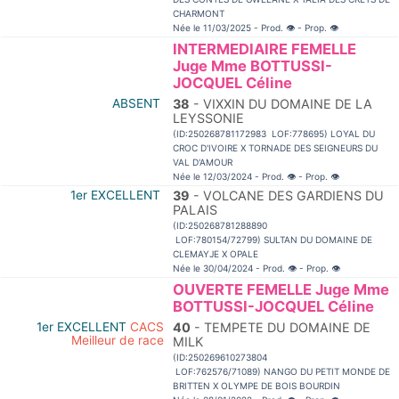
CHARMONT
Née le 11/03/2025 - Prod.
👁
- Prop.
👁
INTERMEDIAIRE FEMELLE
Juge Mme BOTTUSSI-
JOCQUEL Céline
ABSENT
38
- VIXXIN DU DOMAINE DE LA
LEYSSONIE
(ID:250268781172983 LOF:778695) LOYAL DU
CROC D'IVOIRE X TORNADE DES SEIGNEURS DU
VAL D'AMOUR
Née le 12/03/2024 - Prod.
👁
- Prop.
👁
1er EXCELLENT
39
- VOLCANE DES GARDIENS DU
PALAIS
(ID:250268781288890
LOF:780154/72799) SULTAN DU DOMAINE DE
CLEMAYJE X OPALE
Née le 30/04/2024 - Prod.
👁
- Prop.
👁
OUVERTE FEMELLE Juge Mme
BOTTUSSI-JOCQUEL Céline
1er EXCELLENT
CACS
40
- TEMPETE DU DOMAINE DE
Meilleur de race
MILK
(ID:250269610273804
LOF:762576/71089) NANGO DU PETIT MONDE DE
BRITTEN X OLYMPE DE BOIS BOURDIN