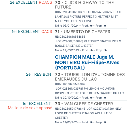
2e EXCELLENT
RCACS
70
- CLIC'S HIGHWAY TO THE
FUTURE
(ID:752094100260351 LOF:029473/03717) (CH)
LA-FAJA'S PICTURE PERFECT X HEATHER MIST
MAKE YOU FEEL MY LOVE
Né le 03/01/2024 - Prod.
👁
- Prop.
👁
1er EXCELLENT
CACS
71
- UMBERTO DE CHESTER
(ID:250269610564665
LOF:029062/03698) GLENSPEY STARCRUISER X
ROUGE BAISER DE CHESTER
Né le 29/05/2023 - Prod.
👁
- Prop.
👁
CHAMPION MALE Juge M.
MONTEIRO Rui-Filipe-Alves
(PORTUGAL)
2e TRES BON
72
- TOURBILLON D'AUTOMNE DES
EMERAUDES DU LAC
(ID:250269699599967
LOF:028861/03678) PHILEMON MOUNTAIN
DROVER X PETITE FOLIE DES EMERAUDES DU LAC
Né le 30/10/2022 - Prod.
👁
- Prop.
👁
1er EXCELLENT
73
- VAN CLEEF DE CHESTER
Meilleur de sexe opposé
(ID:250269591778645 LOF:029274/03729) NEW
LOOK DE CHESTER X TALON AIGUILLE DE
CHESTER
Né le 21/05/2024 - Prod.
👁
- Prop.
👁