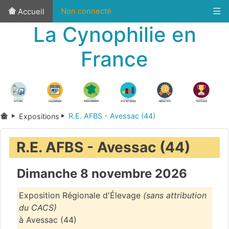
Non connecté
Accueil
La Cynophilie en
France
R.E. AFBS - Avessac (44)
Expositions
R.E. AFBS - Avessac (44)
Dimanche 8 novembre 2026
Exposition Régionale d'Élevage
(sans attribution
du CACS)
à Avessac (44)