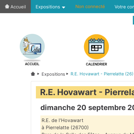
Non connecté
Accueil
Expositions
Votre c
R.E. Hovawart - Pierrelatte (26)
Expositions
R.E. Hovawart - Pierrel
dimanche 20 septembre 
R.E. de l'Hovawart
à Pierrelatte (26700)