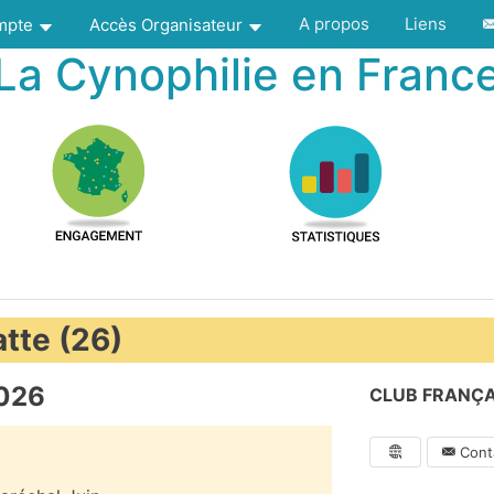
A propos
Liens
ompte
Accès Organisateur
La Cynophilie en Franc
atte (26)
2026
CLUB FRANÇ
Conta