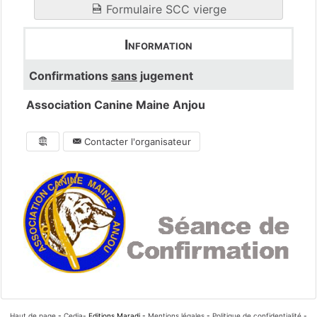
Formulaire SCC vierge
Information
Confirmations
sans
jugement
Association Canine Maine Anjou
Contacter l'organisateur
Haut de page
-
Cedia
- Editions Maradi -
Mentions légales
-
Politique de confidentialité
-