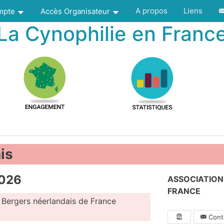
A propos
Liens
ompte
Accès Organisateur
La Cynophilie en Franc
is
2026
ASSOCIATION
FRANCE
s Bergers néerlandais de France
Conta