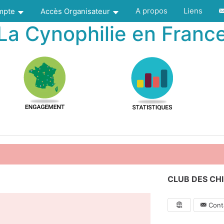
A propos
Liens
ompte
Accès Organisateur
La Cynophilie en Franc
CLUB DES CHI
Conta