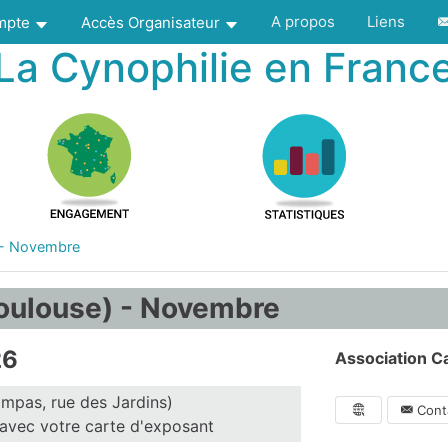
A propos
Liens
ompte
Accès Organisateur
La Cynophilie en Franc
 - Novembre
oulouse) - Novembre
26
Association Ca
mpas, rue des Jardins)
Conta
 avec votre carte d'exposant