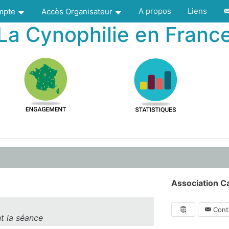
A propos
Liens
ompte
Accès Organisateur
La Cynophilie en Franc
Association Ca
Conta
t la séance