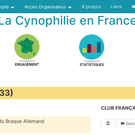
A propos
Liens
ompte
Accès Organisateur
La Cynophilie en Franc
(33)
CLUB FRANÇA
 du Braque Allemand
Conta