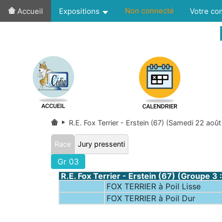
Non connecté
Accueil
Expositions
Votre c
R.E. Fox Terrier - Erstein (67) (Samedi 22 aoû
Race
Jury pressenti
Gr 03
R.E. Fox Terrier - Erstein (67) (Groupe 3
FOX TERRIER à Poil Lisse
FOX TERRIER à Poil Dur