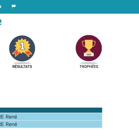
e
RE René
RE René