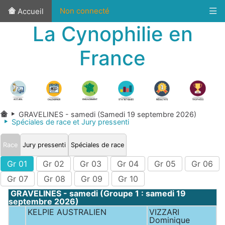
Non connecté
Accueil
La Cynophilie en
France
GRAVELINES - samedi (Samedi 19 septembre 2026)
Spéciales de race et Jury pressenti
Race
Jury pressenti
Spéciales de race
Gr 01
Gr 02
Gr 03
Gr 04
Gr 05
Gr 06
Gr 07
Gr 08
Gr 09
Gr 10
GRAVELINES - samedi (Groupe 1 : samedi 19
septembre 2026)
KELPIE AUSTRALIEN
VIZZARI
Dominique