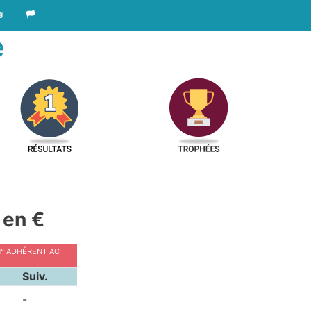
e
 en €
N° adhérent ACT
Suiv.
-