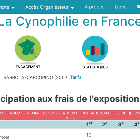
A propos
Liens
ompte
Accès Organisateur
La Cynophilie en Franc
Tarifs
SARROLA-CARCOPINO (20)
icipation aux frais de l'exposition
r de la Remise Membre ACT Corse à jour de cotisation, veuillez indiquer 
Corse
er
e
e
e
1
2
3
4
10
-
-
-
 mois