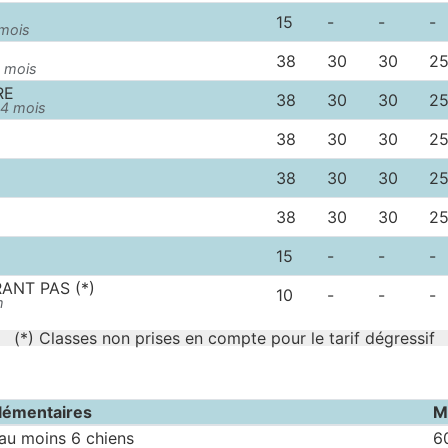
15
-
-
-
 mois
38
30
30
2
8 mois
RE
38
30
30
2
24 mois
38
30
30
2
38
30
30
2
38
30
30
2
15
-
-
-
NT PAS (*)
10
-
-
-
m
(*) Classes non prises en compte pour le tarif dégressif
lémentaires
M
'au moins 6 chiens
6