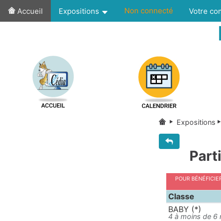
Non connecté
Accueil
Expositions
Votre c
Expositions
Part
Pour bénéficie
Classe
BABY (*)
4 à moins de 6