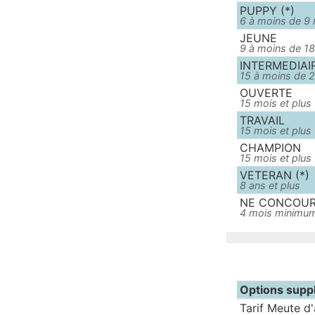
PUPPY (*)
6 à moins de 9
JEUNE
9 à moins de 1
INTERMEDIAI
15 à moins de 
OUVERTE
15 mois et plus
TRAVAIL
15 mois et plus
CHAMPION
15 mois et plus
VETERAN (*)
8 ans et plus
NE CONCOURA
4 mois minimu
Options supp
Tarif Meute d