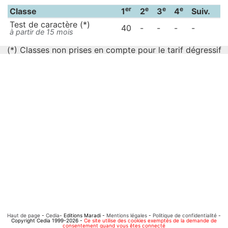
er
e
e
e
Classe
1
2
3
4
Suiv.
Test de caractère (*)
40
-
-
-
-
à partir de 15 mois
(*) Classes non prises en compte pour le tarif dégressif
Haut de page
-
Cedia
- Editions Maradi -
Mentions légales
-
Politique de confidentialité
-
Copyright Cedia 1999-2026 -
Ce site utilise des cookies exemptés de la demande de
consentement quand vous êtes connecté