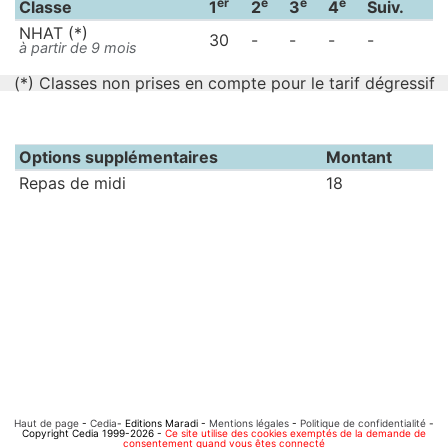
er
e
e
e
Classe
1
2
3
4
Suiv.
NHAT (*)
30
-
-
-
-
à partir de 9 mois
(*) Classes non prises en compte pour le tarif dégressif
Options supplémentaires
Montant
Repas de midi
18
Haut de page
-
Cedia
- Editions Maradi -
Mentions légales
-
Politique de confidentialité
-
Copyright Cedia 1999-2026 -
Ce site utilise des cookies exemptés de la demande de
consentement quand vous êtes connecté