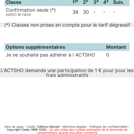
er
e
e
e
Classe
1
2
3
4
Suiv.
Confirmation seule (*)
38
30
-
-
-
selon la race
(*) Classes non prises en compte pour le tarif dégressif
Options supplémentaires
Montant
Je ne souhaite pas adhérer à l ACTSHO
0
L'ACTSHO demande une participation de 1 € pour pour les
frais administratifs
Haut de page
-
Cedia
- Editions Maradi -
Mentions légales
-
Politique de confidentialité
-
Copyright Cedia 1999-2026 -
Ce site utilise des cookies exemptés de la demande de
consentement quand vous êtes connecté