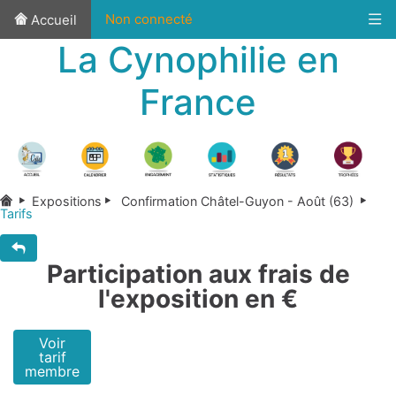
Non connecté
Accueil
La Cynophilie en
France
Expositions
Confirmation Châtel-Guyon - Août (63)
Tarifs
Participation aux frais de
l'exposition en €
Voir
tarif
membre