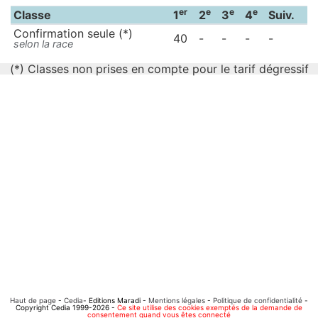
er
e
e
e
Classe
1
2
3
4
Suiv.
Confirmation seule (*)
40
-
-
-
-
selon la race
(*) Classes non prises en compte pour le tarif dégressif
Haut de page
-
Cedia
- Editions Maradi -
Mentions légales
-
Politique de confidentialité
-
Copyright Cedia 1999-2026 -
Ce site utilise des cookies exemptés de la demande de
consentement quand vous êtes connecté