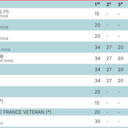
er
e
e
1
2
3
 (*)
15
-
-
 mois
20
-
-
 mois
20
-
-
 mois
34
27
20
8 mois
RE
34
27
20
24 mois
34
27
20
34
27
20
20
-
-
*)
15
-
-
 FRANCE VETERAN (*)
20
-
-
30
-
-
um