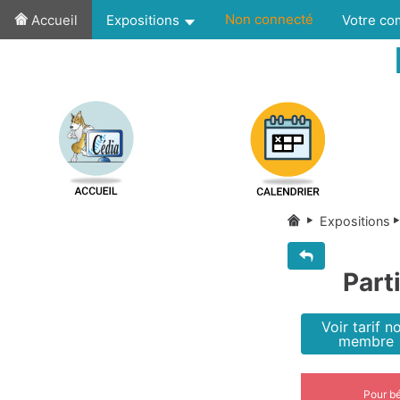
Non connecté
Accueil
Expositions
Votre c
Expositions
Part
Voir tarif n
membre
Pour bé