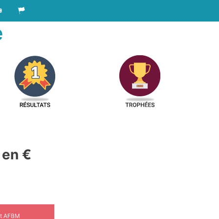
e
 en €
ent AFBM