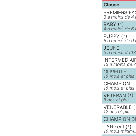
Classe
PREMIERS PAS
3 à moins de 4
BABY (*)
4 à moins de 6
PUPPY (*)
6 à moins de 9
JEUNE
9 à moins de 1
INTERMEDIAI
15 à moins de 
OUVERTE
15 mois et plus
CHAMPION
15 mois et plus
VETERAN (*)
8 ans et plus
VENERABLE (
12 ans et plus
CHAMPION DE
TAN seul (*)
10 mois minim