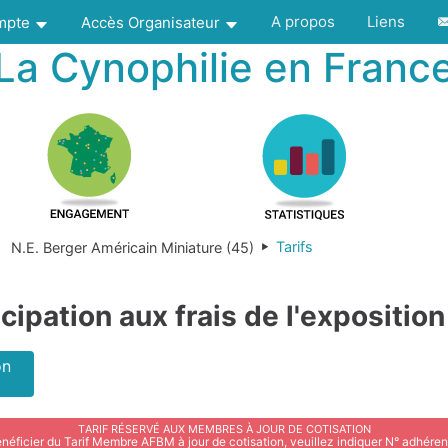
A propos
Liens
ompte
Accès Organisateur
La Cynophilie en Franc
Tarifs
N.E. Berger Américain Miniature (45)
icipation aux frais de l'exposition
on
Tarif réservé aux membres à jour de cotisation
néficier du Tarif Membre AFBM à jour de cotisation, veuillez indiquer N° adhér