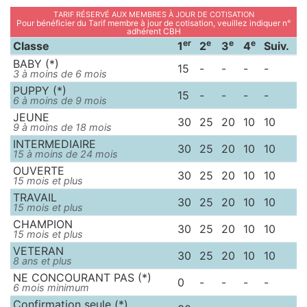
Tarif réservé aux membres à jour de cotisation
Pour bénéficier du Tarif membre à jour de cotisation, veuillez indiquer n°
adhérent CBH
er
e
e
e
Classe
1
2
3
4
Suiv.
BABY (*)
15
-
-
-
-
3 à moins de 6 mois
PUPPY (*)
15
-
-
-
-
6 à moins de 9 mois
JEUNE
30
25
20
10
10
9 à moins de 18 mois
INTERMEDIAIRE
30
25
20
10
10
15 à moins de 24 mois
OUVERTE
30
25
20
10
10
15 mois et plus
TRAVAIL
30
25
20
10
10
15 mois et plus
CHAMPION
30
25
20
10
10
15 mois et plus
VETERAN
30
25
20
10
10
8 ans et plus
NE CONCOURANT PAS (*)
0
-
-
-
-
6 mois minimum
Confirmation seule (*)