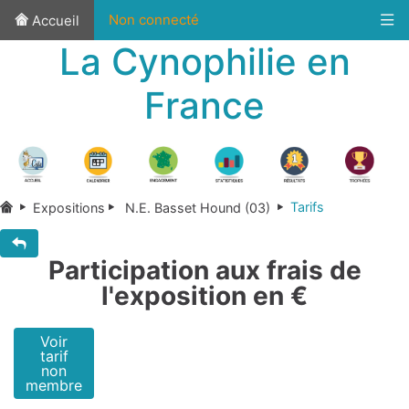
Non connecté
Accueil
La Cynophilie en
France
Tarifs
Expositions
N.E. Basset Hound (03)
Participation aux frais de
l'exposition en €
Voir
tarif
non
membre