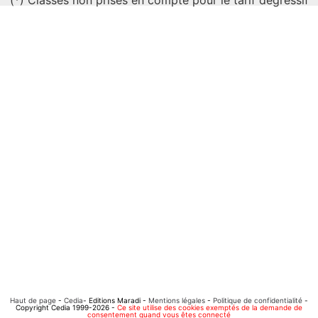
(*) Classes non prises en compte pour le tarif dégressif
Haut de page
-
Cedia
- Editions Maradi -
Mentions légales
-
Politique de confidentialité
-
Copyright Cedia 1999-2026 -
Ce site utilise des cookies exemptés de la demande de
consentement quand vous êtes connecté