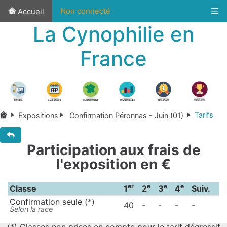
Non connecté
Accueil
La Cynophilie en
France
Tarifs
Expositions
Confirmation Péronnas - Juin (01)
Participation aux frais de
l'exposition en €
er
e
e
e
Classe
1
2
3
4
Suiv.
Confirmation seule (*)
40
-
-
-
-
Selon la race