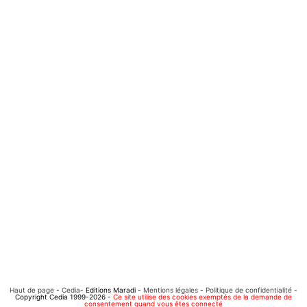
Haut de page
-
Cedia
- Editions Maradi -
Mentions légales
-
Politique de confidentialité
-
Copyright Cedia 1999-2026 -
Ce site utilise des cookies exemptés de la demande de
consentement quand vous êtes connecté