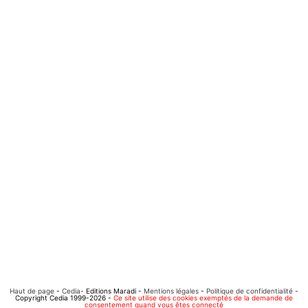
Haut de page
-
Cedia
- Editions Maradi -
Mentions légales
-
Politique de confidentialité
-
Copyright Cedia 1999-2026 -
Ce site utilise des cookies exemptés de la demande de
consentement quand vous êtes connecté