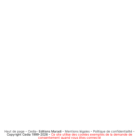
Haut de page
-
Cedia
- Editions Maradi -
Mentions légales
-
Politique de confidentialité
-
Copyright Cedia 1999-2026 -
Ce site utilise des cookies exemptés de la demande de
consentement quand vous êtes connecté